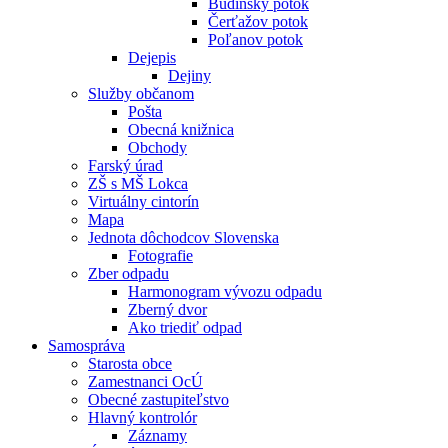
Budínsky potok
Čerťažov potok
Poľanov potok
Dejepis
Dejiny
Služby občanom
Pošta
Obecná knižnica
Obchody
Farský úrad
ZŠ s MŠ Lokca
Virtuálny cintorín
Mapa
Jednota dôchodcov Slovenska
Fotografie
Zber odpadu
Harmonogram vývozu odpadu
Zberný dvor
Ako triediť odpad
Samospráva
Starosta obce
Zamestnanci OcÚ
Obecné zastupiteľstvo
Hlavný kontrolór
Záznamy