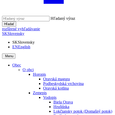
Hľadaný výraz
Hľadať
rozšírené vyhľadávanie
SK
Slovensky
SK
Slovensky
EN
English
Menu
Obec
O obci
Horopis
Oravská magura
Podbeskydská vrchovina
Oravská kotlina
Zemepis
Vodopis
Biela Orava
Hruštínka
Lokčiansky potok (Domašný potok)