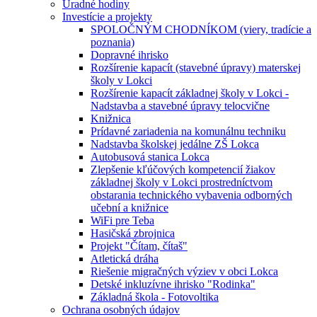
Úradné hodiny
Investície a projekty
SPOLOČNÝM CHODNÍKOM (viery, tradície a
poznania)
Dopravné ihrisko
Rozšírenie kapacít (stavebné úpravy) materskej
školy v Lokci
Rozšírenie kapacít základnej školy v Lokci -
Nadstavba a stavebné úpravy telocvične
Knižnica
Prídavné zariadenia na komunálnu techniku
Nadstavba školskej jedálne ZŠ Lokca
Autobusová stanica Lokca
Zlepšenie kľúčových kompetencií žiakov
základnej školy v Lokci prostredníctvom
obstarania technického vybavenia odborných
učební a knižnice
WiFi pre Teba
Hasičská zbrojnica
Projekt "Čítam, čítaš"
Atletická dráha
Riešenie migračných výziev v obci Lokca
Detské inkluzívne ihrisko "Rodinka"
Základná škola - Fotovoltika
Ochrana osobných údajov