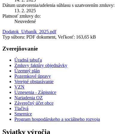
Dátum uzatvorenia/udelenia súhlasu s uzatvorením zmluvy:
13. 2. 2025
Platnosť zmluvy do:
Neuvedené
Dodatok_Urbaník_2025.pdf
Typ súboru: PDF dokument, Veľkosť: 163,65 kB
Zverejňovanie
Úradná tabuľa
Zmluvy faktúry objednávky
Územný plán
Pozemkové úpravy
Verejné obstarávanie
VZN
Uznesenia - Zápisnice
Nariadenia OZ
Záverečný účet obce
Tlačivá
Smernice
Program hospodárskeho a sociálneho rozvoja
Sviatky výročia