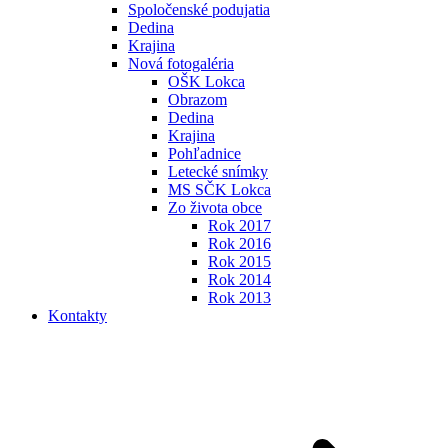
Spoločenské podujatia
Dedina
Krajina
Nová fotogaléria
OŠK Lokca
Obrazom
Dedina
Krajina
Pohľadnice
Letecké snímky
MS SČK Lokca
Zo života obce
Rok 2017
Rok 2016
Rok 2015
Rok 2014
Rok 2013
Kontakty