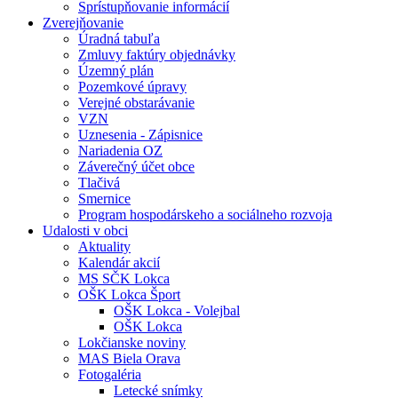
Sprístupňovanie informácií
Zverejňovanie
Úradná tabuľa
Zmluvy faktúry objednávky
Územný plán
Pozemkové úpravy
Verejné obstarávanie
VZN
Uznesenia - Zápisnice
Nariadenia OZ
Záverečný účet obce
Tlačivá
Smernice
Program hospodárskeho a sociálneho rozvoja
Udalosti v obci
Aktuality
Kalendár akcií
MS SČK Lokca
OŠK Lokca Šport
OŠK Lokca - Volejbal
OŠK Lokca
Lokčianske noviny
MAS Biela Orava
Fotogaléria
Letecké snímky