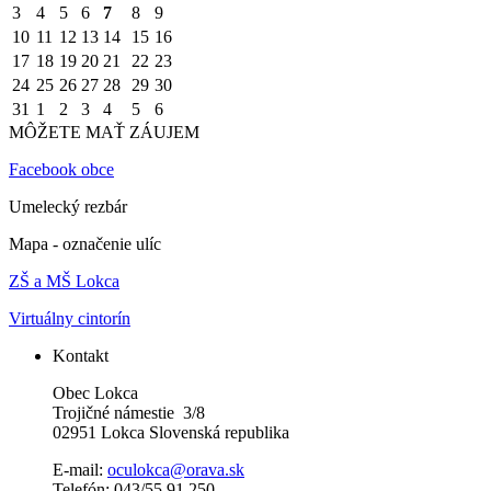
3
4
5
6
7
8
9
10
11
12
13
14
15
16
17
18
19
20
21
22
23
24
25
26
27
28
29
30
31
1
2
3
4
5
6
MÔŽETE MAŤ ZÁUJEM
Facebook obce
Umelecký rezbár
Mapa - označenie ulíc
ZŠ a MŠ Lokca
Virtuálny cintorín
Kontakt
Obec Lokca
Trojičné námestie 3/8
02951 Lokca Slovenská republika
E-mail:
oculokca@orava.sk
Telefón: 043/55 91 250