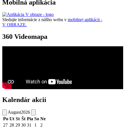
Mobilná aplikácia
Sledujte informácie z nášho webu v
mobilnej aplikácii -
V OBRAZE.
360 Videomapa
Kalendár akcií
August
2026
Po
Ut
St
Št
Pia
So
Ne
27
28
29
30
31
1
2