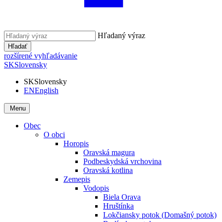
Hľadaný výraz
Hľadať
rozšírené vyhľadávanie
SK
Slovensky
SK
Slovensky
EN
English
Menu
Obec
O obci
Horopis
Oravská magura
Podbeskydská vrchovina
Oravská kotlina
Zemepis
Vodopis
Biela Orava
Hruštínka
Lokčiansky potok (Domašný potok)