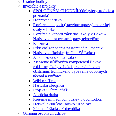
Úradné hodiny
Investície a projekty
SPOLOČNÝM CHODNÍKOM (viery, tradície a
poznania)
Dopravné ihrisko
Rozšírenie kapacít (stavebné úpravy) materskej
školy v Lokci
Rozšírenie kapacít základnej školy v Lokci -
Nadstavba a stavebné úpravy telocvične
Knižnica
Prídavné zariadenia na komunálnu techniku
Nadstavba školskej jedálne ZŠ Lokca
Autobusová stanica Lokca
Zlepšenie kľúčových kompetencií žiakov
základnej školy v Lokci prostredníctvom
obstarania technického vybavenia odborných
učební a knižnice
WiFi pre Teba
Hasičská zbrojnica
Projekt "Čítam, čítaš"
Atletická dráha
Riešenie migračných výziev v obci Lokca
Detské inkluzívne ihrisko "Rodinka"
Základná škola - Fotovoltika
Ochrana osobných údajov