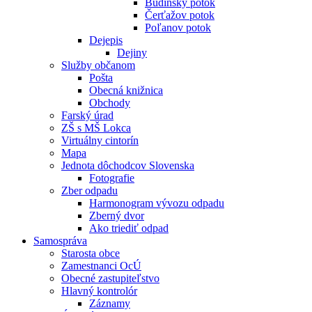
Budínsky potok
Čerťažov potok
Poľanov potok
Dejepis
Dejiny
Služby občanom
Pošta
Obecná knižnica
Obchody
Farský úrad
ZŠ s MŠ Lokca
Virtuálny cintorín
Mapa
Jednota dôchodcov Slovenska
Fotografie
Zber odpadu
Harmonogram vývozu odpadu
Zberný dvor
Ako triediť odpad
Samospráva
Starosta obce
Zamestnanci OcÚ
Obecné zastupiteľstvo
Hlavný kontrolór
Záznamy