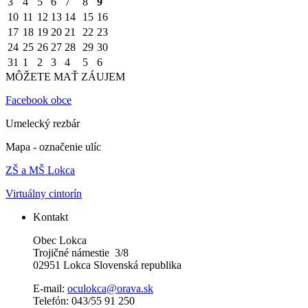
3
4
5
6
7
8
9
10
11
12
13
14
15
16
17
18
19
20
21
22
23
24
25
26
27
28
29
30
31
1
2
3
4
5
6
MÔŽETE MAŤ ZÁUJEM
Facebook obce
Umelecký rezbár
Mapa - označenie ulíc
ZŠ a MŠ Lokca
Virtuálny cintorín
Kontakt
Obec Lokca
Trojičné námestie 3/8
02951 Lokca Slovenská republika
E-mail:
oculokca@orava.sk
Telefón: 043/55 91 250