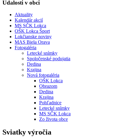
Udalosti v obci
Aktuality
Kalendár akcií
MS SČK Lokca
OŠK Lokca Šport
Lokčianske noviny
MAS Biela Orava
Fotogaléria
Letecké snímky
Spoločenské podujatia
Dedina
Krajina
Nová fotogaléria
OŠK Lokca
Obrazom
Dedina
Krajina
Pohľadnice
Letecké snímky
MS SČK Lokca
Zo života obce
Sviatky výročia