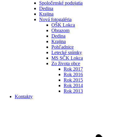
Spoločenské podujatia
Dedina
Krajina
Nová fotogaléria
OŠK Lokca
Obrazom
Dedina
Krajina
Pohľadnice
Letecké snímky
MS SČK Lokca
Zo života obce
Rok 2017
Rok 2016
Rok 2015
Rok 2014
Rok 2013
Kontakty