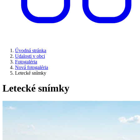
Úvodná stránka
Udalosti v obci
Fotogaléria
Nová fotogaléria
Letecké snímky
Letecké snímky