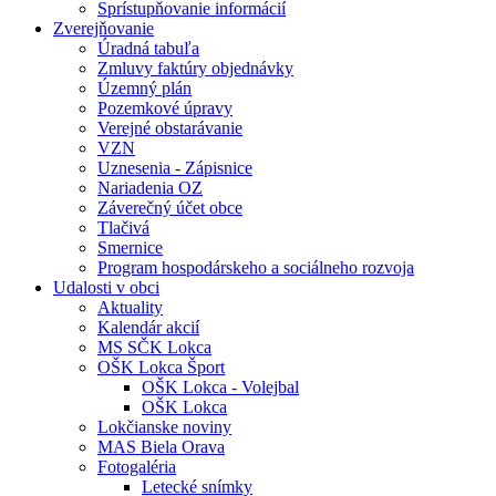
Sprístupňovanie informácií
Zverejňovanie
Úradná tabuľa
Zmluvy faktúry objednávky
Územný plán
Pozemkové úpravy
Verejné obstarávanie
VZN
Uznesenia - Zápisnice
Nariadenia OZ
Záverečný účet obce
Tlačivá
Smernice
Program hospodárskeho a sociálneho rozvoja
Udalosti v obci
Aktuality
Kalendár akcií
MS SČK Lokca
OŠK Lokca Šport
OŠK Lokca - Volejbal
OŠK Lokca
Lokčianske noviny
MAS Biela Orava
Fotogaléria
Letecké snímky