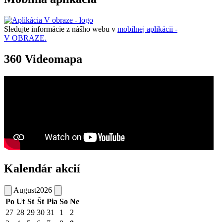
Sledujte informácie z nášho webu v
mobilnej aplikácii -
V OBRAZE.
360 Videomapa
Kalendár akcií
August
2026
Po
Ut
St
Št
Pia
So
Ne
27
28
29
30
31
1
2