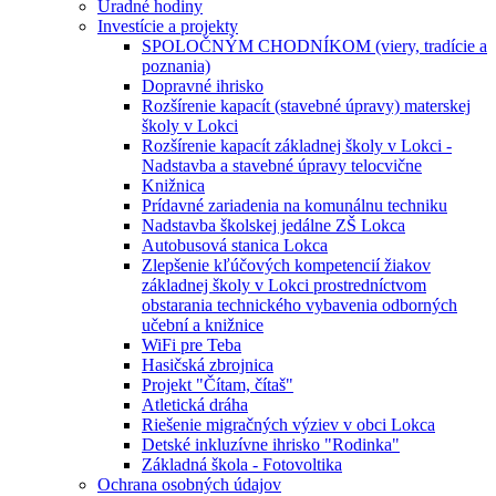
Úradné hodiny
Investície a projekty
SPOLOČNÝM CHODNÍKOM (viery, tradície a
poznania)
Dopravné ihrisko
Rozšírenie kapacít (stavebné úpravy) materskej
školy v Lokci
Rozšírenie kapacít základnej školy v Lokci -
Nadstavba a stavebné úpravy telocvične
Knižnica
Prídavné zariadenia na komunálnu techniku
Nadstavba školskej jedálne ZŠ Lokca
Autobusová stanica Lokca
Zlepšenie kľúčových kompetencií žiakov
základnej školy v Lokci prostredníctvom
obstarania technického vybavenia odborných
učební a knižnice
WiFi pre Teba
Hasičská zbrojnica
Projekt "Čítam, čítaš"
Atletická dráha
Riešenie migračných výziev v obci Lokca
Detské inkluzívne ihrisko "Rodinka"
Základná škola - Fotovoltika
Ochrana osobných údajov