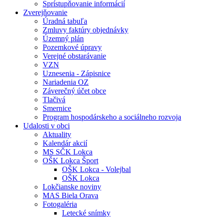
Sprístupňovanie informácií
Zverejňovanie
Úradná tabuľa
Zmluvy faktúry objednávky
Územný plán
Pozemkové úpravy
Verejné obstarávanie
VZN
Uznesenia - Zápisnice
Nariadenia OZ
Záverečný účet obce
Tlačivá
Smernice
Program hospodárskeho a sociálneho rozvoja
Udalosti v obci
Aktuality
Kalendár akcií
MS SČK Lokca
OŠK Lokca Šport
OŠK Lokca - Volejbal
OŠK Lokca
Lokčianske noviny
MAS Biela Orava
Fotogaléria
Letecké snímky