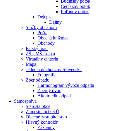
Budínsky potok
Čerťažov potok
Poľanov potok
Dejepis
Dejiny
Služby občanom
Pošta
Obecná knižnica
Obchody
Farský úrad
ZŠ s MŠ Lokca
Virtuálny cintorín
Mapa
Jednota dôchodcov Slovenska
Fotografie
Zber odpadu
Harmonogram vývozu odpadu
Zberný dvor
Ako triediť odpad
Samospráva
Starosta obce
Zamestnanci OcÚ
Obecné zastupiteľstvo
Hlavný kontrolór
Záznamy