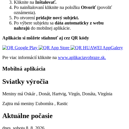
Kliknite na
Inštalovať.
Po nainštalovaní kliknite na položku
Otvoriť
(povoliť
oznámenia).
Po otvorení
pridajte nový subjekt.
Po výbere subjektu sa
dáta automaticky z webu
nahrajú
do mobilnej aplikácie.
Aplikáciu si môžete stiahnuť aj cez QR kódy
Pre viac informácií kliknite na
www.aplikaciavobraze.sk.
Mobilná aplikácia
Sviatky výročia
Meniny má
Oskár
, Donát, Hartvig, Virgín, Donáta, Virgínia
Zajtra má meniny
Ľubomíra
, Rastic
Aktuálne počasie
dnes, sobota 8. 8. 2026