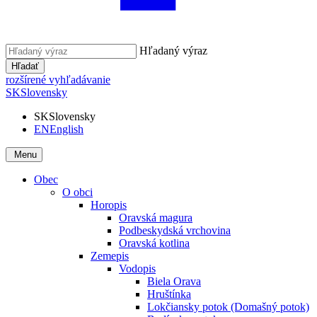
Hľadaný výraz
Hľadať
rozšírené vyhľadávanie
SK
Slovensky
SK
Slovensky
EN
English
Menu
Obec
O obci
Horopis
Oravská magura
Podbeskydská vrchovina
Oravská kotlina
Zemepis
Vodopis
Biela Orava
Hruštínka
Lokčiansky potok (Domašný potok)