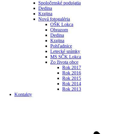
Spoločenské podujatia
Dedina
Krajina
Nová fotogaléria
OŠK Lokca
Obrazom
Dedina
Krajina
Pohľadnice
Letecké snímky
MS SČK Lokca
Zo života obce
Rok 2017
Rok 2016
Rok 2015
Rok 2014
Rok 2013
Kontakty