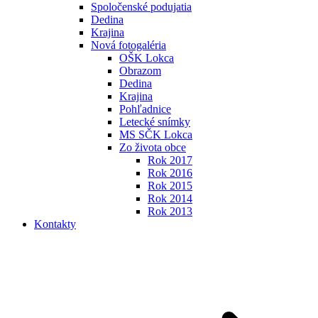
Spoločenské podujatia
Dedina
Krajina
Nová fotogaléria
OŠK Lokca
Obrazom
Dedina
Krajina
Pohľadnice
Letecké snímky
MS SČK Lokca
Zo života obce
Rok 2017
Rok 2016
Rok 2015
Rok 2014
Rok 2013
Kontakty