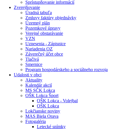
Sprístupňovanie informácií
Zverejňovanie
Úradná tabuľa
Zmluvy faktúry objednávky
Územný plán
Pozemkové úpravy
Verejné obstarávanie
VZN
Uznesenia - Zápisnice
Nariadenia OZ
Záverečný účet obce
Tlačivá
Smernice
Program hospodárskeho a sociálneho rozvoja
Udalosti v obci
Aktuality
Kalendár akcií
MS SČK Lokca
OŠK Lokca Šport
OŠK Lokca - Volejbal
OŠK Lokca
Lokčianske noviny
MAS Biela Orava
Fotogaléria
Letecké snímky