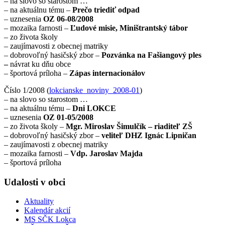
– na slovo so starostom …
– na aktuálnu tému –
Prečo triediť odpad
– uznesenia
OZ 06-08/2008
– mozaika farnosti –
Ľudové misie, Miništrantský tábor
– zo života školy
– zaujímavosti z obecnej matriky
– dobrovoľný hasičský zbor –
Pozvánka na Fašiangový ples
–
návrat ku dňu obce
– športová príloha –
Zápas internacionálov
Číslo 1/2008 (
lokcianske_noviny_2008-01
)
– na slovo so starostom …
– na aktuálnu tému –
Dni LOKCE
– uznesenia
OZ 01-05/2008
– zo života školy –
Mgr. Miroslav Šimulčík – riaditeľ ZŠ
– dobrovoľný hasičský zbor –
veliteľ DHZ Ignác Lipničan
– zaujímavosti z obecnej matriky
– mozaika farnosti –
Vdp. Jaroslav Majda
– športová príloha
Udalosti v obci
Aktuality
Kalendár akcií
MS SČK Lokca