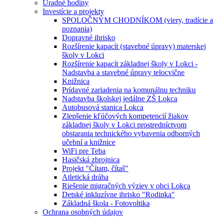
Úradné hodiny
Investície a projekty
SPOLOČNÝM CHODNÍKOM (viery, tradície a
poznania)
Dopravné ihrisko
Rozšírenie kapacít (stavebné úpravy) materskej
školy v Lokci
Rozšírenie kapacít základnej školy v Lokci -
Nadstavba a stavebné úpravy telocvične
Knižnica
Prídavné zariadenia na komunálnu techniku
Nadstavba školskej jedálne ZŠ Lokca
Autobusová stanica Lokca
Zlepšenie kľúčových kompetencií žiakov
základnej školy v Lokci prostredníctvom
obstarania technického vybavenia odborných
učební a knižnice
WiFi pre Teba
Hasičská zbrojnica
Projekt "Čítam, čítaš"
Atletická dráha
Riešenie migračných výziev v obci Lokca
Detské inkluzívne ihrisko "Rodinka"
Základná škola - Fotovoltika
Ochrana osobných údajov