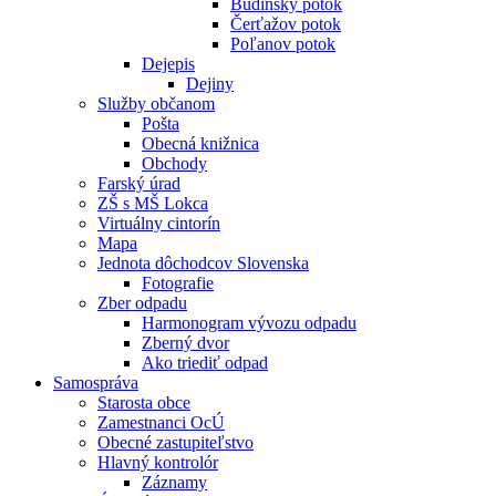
Budínsky potok
Čerťažov potok
Poľanov potok
Dejepis
Dejiny
Služby občanom
Pošta
Obecná knižnica
Obchody
Farský úrad
ZŠ s MŠ Lokca
Virtuálny cintorín
Mapa
Jednota dôchodcov Slovenska
Fotografie
Zber odpadu
Harmonogram vývozu odpadu
Zberný dvor
Ako triediť odpad
Samospráva
Starosta obce
Zamestnanci OcÚ
Obecné zastupiteľstvo
Hlavný kontrolór
Záznamy