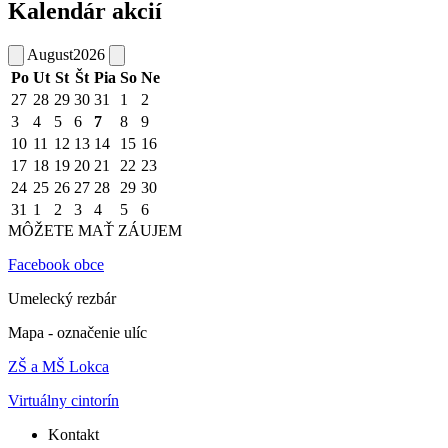
Kalendár akcií
August
2026
Po
Ut
St
Št
Pia
So
Ne
27
28
29
30
31
1
2
3
4
5
6
7
8
9
10
11
12
13
14
15
16
17
18
19
20
21
22
23
24
25
26
27
28
29
30
31
1
2
3
4
5
6
MÔŽETE MAŤ ZÁUJEM
Facebook obce
Umelecký rezbár
Mapa - označenie ulíc
ZŠ a MŠ Lokca
Virtuálny cintorín
Kontakt