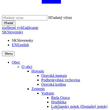
Hľadaný výraz
Hľadať
rozšírené vyhľadávanie
SK
Slovensky
SK
Slovensky
EN
English
Menu
Obec
O obci
Horopis
Oravská magura
Podbeskydská vrchovina
Oravská kotlina
Zemepis
Vodopis
Biela Orava
Hruštínka
Lokčiansky potok (Domašný potok)