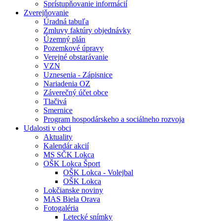
Sprístupňovanie informácií
Zverejňovanie
Úradná tabuľa
Zmluvy faktúry objednávky
Územný plán
Pozemkové úpravy
Verejné obstarávanie
VZN
Uznesenia - Zápisnice
Nariadenia OZ
Záverečný účet obce
Tlačivá
Smernice
Program hospodárskeho a sociálneho rozvoja
Udalosti v obci
Aktuality
Kalendár akcií
MS SČK Lokca
OŠK Lokca Šport
OŠK Lokca - Volejbal
OŠK Lokca
Lokčianske noviny
MAS Biela Orava
Fotogaléria
Letecké snímky