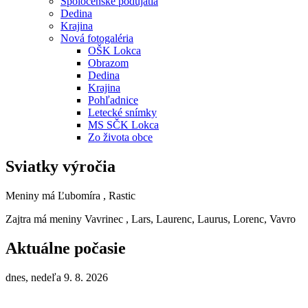
Spoločenské podujatia
Dedina
Krajina
Nová fotogaléria
OŠK Lokca
Obrazom
Dedina
Krajina
Pohľadnice
Letecké snímky
MS SČK Lokca
Zo života obce
Sviatky výročia
Meniny má
Ľubomíra
, Rastic
Zajtra má meniny
Vavrinec
, Lars, Laurenc, Laurus, Lorenc, Vavro
Aktuálne počasie
dnes, nedeľa 9. 8. 2026