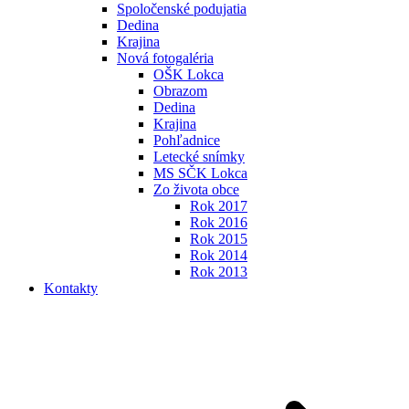
Spoločenské podujatia
Dedina
Krajina
Nová fotogaléria
OŠK Lokca
Obrazom
Dedina
Krajina
Pohľadnice
Letecké snímky
MS SČK Lokca
Zo života obce
Rok 2017
Rok 2016
Rok 2015
Rok 2014
Rok 2013
Kontakty