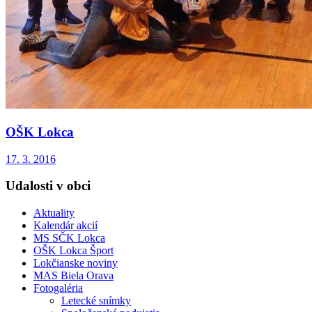
OŠK Lokca
17. 3. 2016
Udalosti v obci
Aktuality
Kalendár akcií
MS SČK Lokca
OŠK Lokca Šport
Lokčianske noviny
MAS Biela Orava
Fotogaléria
Letecké snímky