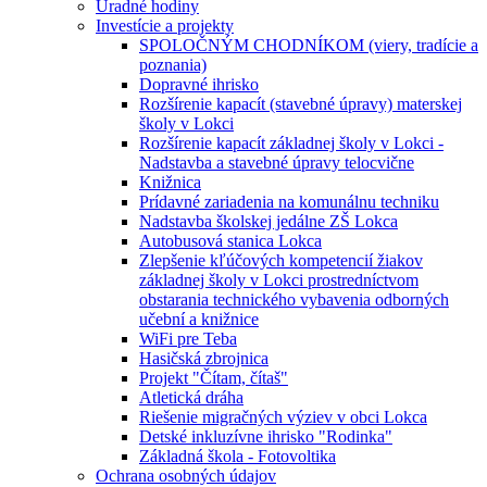
Úradné hodiny
Investície a projekty
SPOLOČNÝM CHODNÍKOM (viery, tradície a
poznania)
Dopravné ihrisko
Rozšírenie kapacít (stavebné úpravy) materskej
školy v Lokci
Rozšírenie kapacít základnej školy v Lokci -
Nadstavba a stavebné úpravy telocvične
Knižnica
Prídavné zariadenia na komunálnu techniku
Nadstavba školskej jedálne ZŠ Lokca
Autobusová stanica Lokca
Zlepšenie kľúčových kompetencií žiakov
základnej školy v Lokci prostredníctvom
obstarania technického vybavenia odborných
učební a knižnice
WiFi pre Teba
Hasičská zbrojnica
Projekt "Čítam, čítaš"
Atletická dráha
Riešenie migračných výziev v obci Lokca
Detské inkluzívne ihrisko "Rodinka"
Základná škola - Fotovoltika
Ochrana osobných údajov