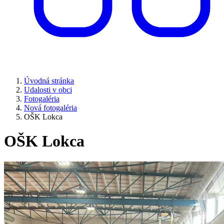
Úvodná stránka
Udalosti v obci
Fotogaléria
Nová fotogaléria
OŠK Lokca
OŠK Lokca