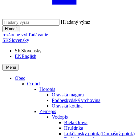
Hľadaný výraz
Hľadať
rozšírené vyhľadávanie
SK
Slovensky
SK
Slovensky
EN
English
Menu
Obec
O obci
Horopis
Oravská magura
Podbeskydská vrchovina
Oravská kotlina
Zemepis
Vodopis
Biela Orava
Hruštínka
Lokčiansky potok (Domašný potok)