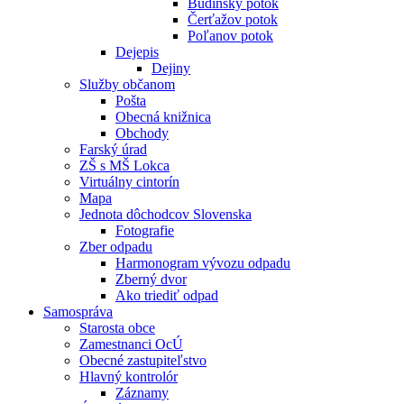
Budínsky potok
Čerťažov potok
Poľanov potok
Dejepis
Dejiny
Služby občanom
Pošta
Obecná knižnica
Obchody
Farský úrad
ZŠ s MŠ Lokca
Virtuálny cintorín
Mapa
Jednota dôchodcov Slovenska
Fotografie
Zber odpadu
Harmonogram vývozu odpadu
Zberný dvor
Ako triediť odpad
Samospráva
Starosta obce
Zamestnanci OcÚ
Obecné zastupiteľstvo
Hlavný kontrolór
Záznamy