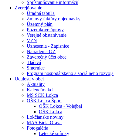
Sprístupňovanie informácií
Zverejňovanie
Úradná tabuľa
Zmluvy faktúry objednávky
Územný plán
Pozemkové úpravy
Verejné obstarávanie
VZN
Uznesenia - Zápisnice
Nariadenia OZ
Záverečný účet obce
Tlačivá
Smernice
Program hospodárskeho a sociálneho rozvoja
Udalosti v obci
Aktuality
Kalendár akcií
MS SČK Lokca
OŠK Lokca Šport
OŠK Lokca - Volejbal
OŠK Lokca
Lokčianske noviny
MAS Biela Orava
Fotogaléria
Letecké snímky