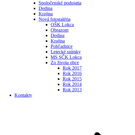
Spoločenské podujatia
Dedina
Krajina
Nová fotogaléria
OŠK Lokca
Obrazom
Dedina
Krajina
Pohľadnice
Letecké snímky
MS SČK Lokca
Zo života obce
Rok 2017
Rok 2016
Rok 2015
Rok 2014
Rok 2013
Kontakty