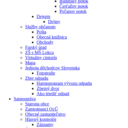
Budínsky potok
Čerťažov potok
Poľanov potok
Dejepis
Dejiny
Služby občanom
Pošta
Obecná knižnica
Obchody
Farský úrad
ZŠ s MŠ Lokca
Virtuálny cintorín
Mapa
Jednota dôchodcov Slovenska
Fotografie
Zber odpadu
Harmonogram vývozu odpadu
Zberný dvor
Ako triediť odpad
Samospráva
Starosta obce
Zamestnanci OcÚ
Obecné zastupiteľstvo
Hlavný kontrolór
Záznamy