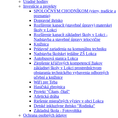
Úradné hodiny
Investície a projekty
SPOLOČNÝM CHODNÍKOM (viery, tradície a
poznania)
Dopravné ihrisko
Rozšírenie kapacít (stavebné úpravy) materskej
školy v Lokci
Rozšírenie kapacít základnej školy v Lokci -
Nadstavba a stavebné úpravy telocvične
Knižnica
Prídavné zariadenia na komunálnu techniku
Nadstavba školskej jedálne ZŠ Lokca
Autobusová stanica Lokca
Zlepšenie kľúčových kompetencií žiakov
základnej školy v Lokci prostredníctvom
obstarania technického vybavenia odborných
učební a knižnice
WiFi pre Teba
Hasičská zbrojnica
Projekt "Čítam, čítaš"
Atletická dráha
Riešenie migračných výziev v obci Lokca
Detské inkluzívne ihrisko "Rodinka"
Základná škola - Fotovoltika
Ochrana osobných údajov