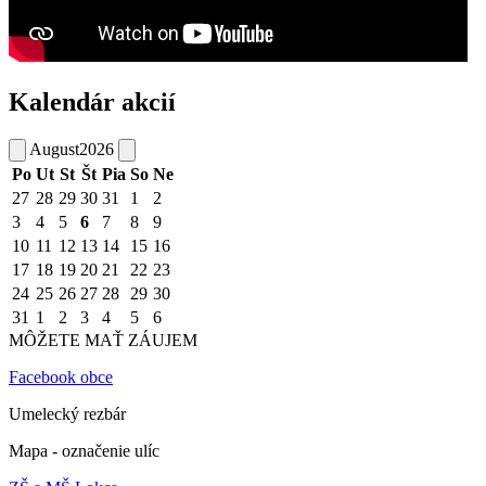
Kalendár akcií
August
2026
Po
Ut
St
Št
Pia
So
Ne
27
28
29
30
31
1
2
3
4
5
6
7
8
9
10
11
12
13
14
15
16
17
18
19
20
21
22
23
24
25
26
27
28
29
30
31
1
2
3
4
5
6
MÔŽETE MAŤ ZÁUJEM
Facebook obce
Umelecký rezbár
Mapa - označenie ulíc