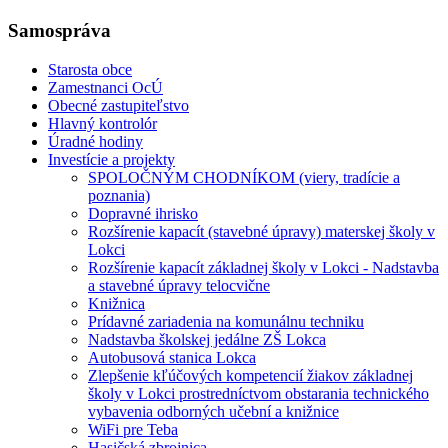
Samospráva
Starosta obce
Zamestnanci OcÚ
Obecné zastupiteľstvo
Hlavný kontrolór
Úradné hodiny
Investície a projekty
SPOLOČNÝM CHODNÍKOM (viery, tradície a
poznania)
Dopravné ihrisko
Rozšírenie kapacít (stavebné úpravy) materskej školy v
Lokci
Rozšírenie kapacít základnej školy v Lokci - Nadstavba
a stavebné úpravy telocvične
Knižnica
Prídavné zariadenia na komunálnu techniku
Nadstavba školskej jedálne ZŠ Lokca
Autobusová stanica Lokca
Zlepšenie kľúčových kompetencií žiakov základnej
školy v Lokci prostredníctvom obstarania technického
vybavenia odborných učební a knižnice
WiFi pre Teba
Hasičská zbrojnica