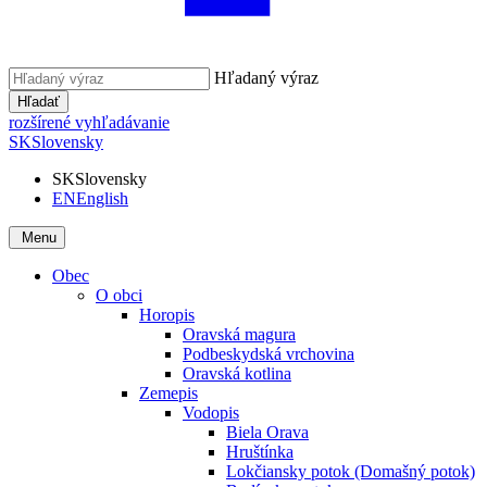
Hľadaný výraz
Hľadať
rozšírené vyhľadávanie
SK
Slovensky
SK
Slovensky
EN
English
Menu
Obec
O obci
Horopis
Oravská magura
Podbeskydská vrchovina
Oravská kotlina
Zemepis
Vodopis
Biela Orava
Hruštínka
Lokčiansky potok (Domašný potok)