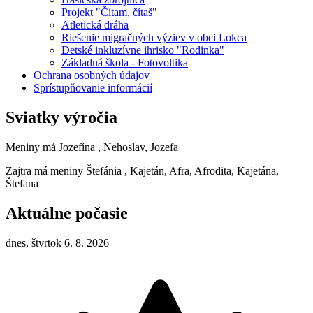
Projekt "Čítam, čítaš"
Atletická dráha
Riešenie migračných výziev v obci Lokca
Detské inkluzívne ihrisko "Rodinka"
Základná škola - Fotovoltika
Ochrana osobných údajov
Sprístupňovanie informácií
Sviatky výročia
Meniny má
Jozefína
, Nehoslav, Jozefa
Zajtra má meniny
Štefánia
, Kajetán, Afra, Afrodita, Kajetána,
Štefana
Aktuálne počasie
dnes, štvrtok 6. 8. 2026