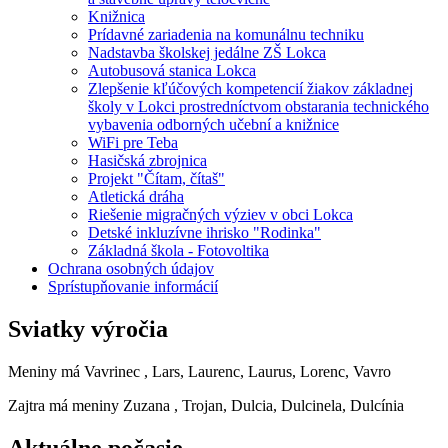
Knižnica
Prídavné zariadenia na komunálnu techniku
Nadstavba školskej jedálne ZŠ Lokca
Autobusová stanica Lokca
Zlepšenie kľúčových kompetencií žiakov základnej
školy v Lokci prostredníctvom obstarania technického
vybavenia odborných učební a knižnice
WiFi pre Teba
Hasičská zbrojnica
Projekt "Čítam, čítaš"
Atletická dráha
Riešenie migračných výziev v obci Lokca
Detské inkluzívne ihrisko "Rodinka"
Základná škola - Fotovoltika
Ochrana osobných údajov
Sprístupňovanie informácií
Sviatky výročia
Meniny má
Vavrinec
, Lars, Laurenc, Laurus, Lorenc, Vavro
Zajtra má meniny
Zuzana
, Trojan, Dulcia, Dulcinela, Dulcínia