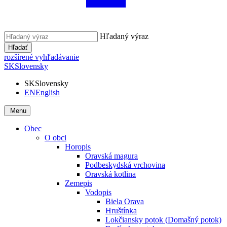
Hľadaný výraz
Hľadať
rozšírené vyhľadávanie
SK
Slovensky
SK
Slovensky
EN
English
Menu
Obec
O obci
Horopis
Oravská magura
Podbeskydská vrchovina
Oravská kotlina
Zemepis
Vodopis
Biela Orava
Hruštínka
Lokčiansky potok (Domašný potok)