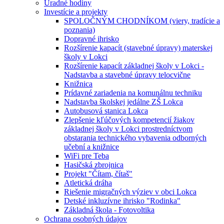
Úradné hodiny
Investície a projekty
SPOLOČNÝM CHODNÍKOM (viery, tradície a
poznania)
Dopravné ihrisko
Rozšírenie kapacít (stavebné úpravy) materskej
školy v Lokci
Rozšírenie kapacít základnej školy v Lokci -
Nadstavba a stavebné úpravy telocvične
Knižnica
Prídavné zariadenia na komunálnu techniku
Nadstavba školskej jedálne ZŠ Lokca
Autobusová stanica Lokca
Zlepšenie kľúčových kompetencií žiakov
základnej školy v Lokci prostredníctvom
obstarania technického vybavenia odborných
učební a knižnice
WiFi pre Teba
Hasičská zbrojnica
Projekt "Čítam, čítaš"
Atletická dráha
Riešenie migračných výziev v obci Lokca
Detské inkluzívne ihrisko "Rodinka"
Základná škola - Fotovoltika
Ochrana osobných údajov