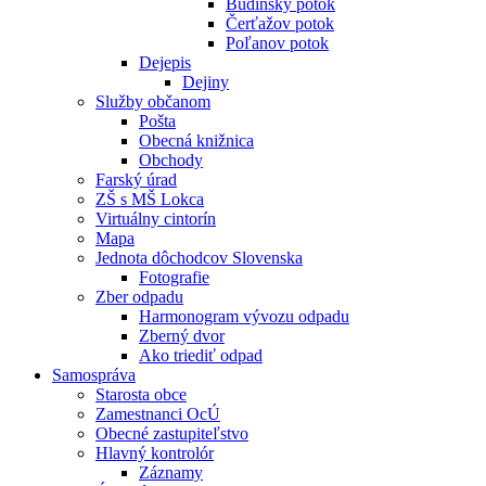
Budínsky potok
Čerťažov potok
Poľanov potok
Dejepis
Dejiny
Služby občanom
Pošta
Obecná knižnica
Obchody
Farský úrad
ZŠ s MŠ Lokca
Virtuálny cintorín
Mapa
Jednota dôchodcov Slovenska
Fotografie
Zber odpadu
Harmonogram vývozu odpadu
Zberný dvor
Ako triediť odpad
Samospráva
Starosta obce
Zamestnanci OcÚ
Obecné zastupiteľstvo
Hlavný kontrolór
Záznamy