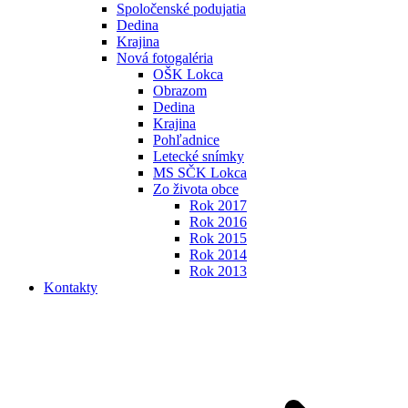
Spoločenské podujatia
Dedina
Krajina
Nová fotogaléria
OŠK Lokca
Obrazom
Dedina
Krajina
Pohľadnice
Letecké snímky
MS SČK Lokca
Zo života obce
Rok 2017
Rok 2016
Rok 2015
Rok 2014
Rok 2013
Kontakty