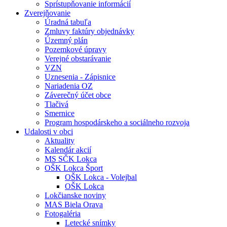
Sprístupňovanie informácií
Zverejňovanie
Úradná tabuľa
Zmluvy faktúry objednávky
Územný plán
Pozemkové úpravy
Verejné obstarávanie
VZN
Uznesenia - Zápisnice
Nariadenia OZ
Záverečný účet obce
Tlačivá
Smernice
Program hospodárskeho a sociálneho rozvoja
Udalosti v obci
Aktuality
Kalendár akcií
MS SČK Lokca
OŠK Lokca Šport
OŠK Lokca - Volejbal
OŠK Lokca
Lokčianske noviny
MAS Biela Orava
Fotogaléria
Letecké snímky