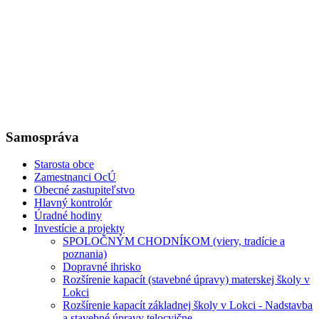
Samospráva
Starosta obce
Zamestnanci OcÚ
Obecné zastupiteľstvo
Hlavný kontrolór
Úradné hodiny
Investície a projekty
SPOLOČNÝM CHODNÍKOM (viery, tradície a
poznania)
Dopravné ihrisko
Rozšírenie kapacít (stavebné úpravy) materskej školy v
Lokci
Rozšírenie kapacít základnej školy v Lokci - Nadstavba
a stavebné úpravy telocvične