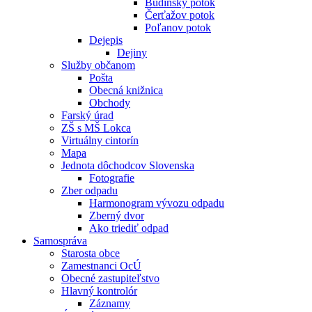
Budínsky potok
Čerťažov potok
Poľanov potok
Dejepis
Dejiny
Služby občanom
Pošta
Obecná knižnica
Obchody
Farský úrad
ZŠ s MŠ Lokca
Virtuálny cintorín
Mapa
Jednota dôchodcov Slovenska
Fotografie
Zber odpadu
Harmonogram vývozu odpadu
Zberný dvor
Ako triediť odpad
Samospráva
Starosta obce
Zamestnanci OcÚ
Obecné zastupiteľstvo
Hlavný kontrolór
Záznamy