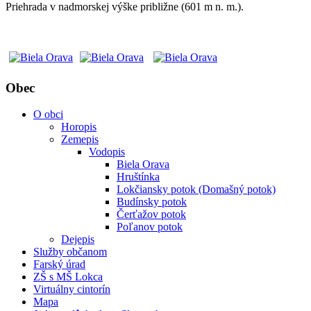
Priehrada v nadmorskej výške približne (601 m n. m.).
Obec
O obci
Horopis
Zemepis
Vodopis
Biela Orava
Hruštínka
Lokčiansky potok (Domašný potok)
Budínsky potok
Čerťažov potok
Poľanov potok
Dejepis
Služby občanom
Farský úrad
ZŠ s MŠ Lokca
Virtuálny cintorín
Mapa