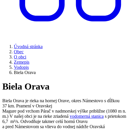
Úvodná stránka
Obec
O obci
Zemepis
Vodopis
Biela Orava
Biela Orava
Biela Orava je rieka na hornej Orave, okres Námestovo s dĺžkou
37 km. Pramení v Oravskej
Magure pod vrchom Párač v nadmorskej výške približne (1080 m n.
m.) V našej obci je na rieke zriadená
vodomerná stanica
s prietokom
6,7 m³/s. Odvodňuje takmer celú hornú Oravu
a pred Námestovom sa vlieva do vodnej nádrže Oravská