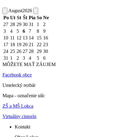
August
2026
Po
Ut
St
Št
Pia
So
Ne
27
28
29
30
31
1
2
3
4
5
6
7
8
9
10
11
12
13
14
15
16
17
18
19
20
21
22
23
24
25
26
27
28
29
30
31
1
2
3
4
5
6
MÔŽETE MAŤ ZÁUJEM
Facebook obce
Umelecký rezbár
Mapa - označenie ulíc
ZŠ a MŠ Lokca
Virtuálny cintorín
Kontakt