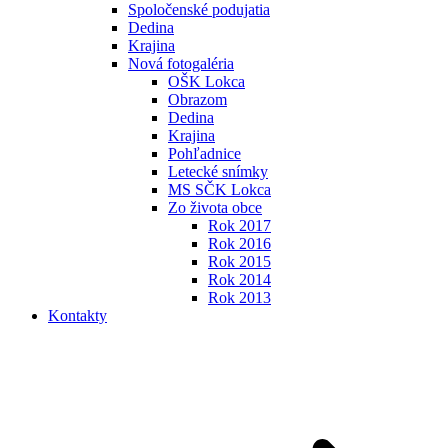
Spoločenské podujatia
Dedina
Krajina
Nová fotogaléria
OŠK Lokca
Obrazom
Dedina
Krajina
Pohľadnice
Letecké snímky
MS SČK Lokca
Zo života obce
Rok 2017
Rok 2016
Rok 2015
Rok 2014
Rok 2013
Kontakty