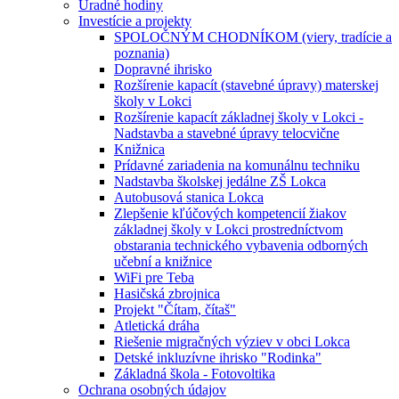
Úradné hodiny
Investície a projekty
SPOLOČNÝM CHODNÍKOM (viery, tradície a
poznania)
Dopravné ihrisko
Rozšírenie kapacít (stavebné úpravy) materskej
školy v Lokci
Rozšírenie kapacít základnej školy v Lokci -
Nadstavba a stavebné úpravy telocvične
Knižnica
Prídavné zariadenia na komunálnu techniku
Nadstavba školskej jedálne ZŠ Lokca
Autobusová stanica Lokca
Zlepšenie kľúčových kompetencií žiakov
základnej školy v Lokci prostredníctvom
obstarania technického vybavenia odborných
učební a knižnice
WiFi pre Teba
Hasičská zbrojnica
Projekt "Čítam, čítaš"
Atletická dráha
Riešenie migračných výziev v obci Lokca
Detské inkluzívne ihrisko "Rodinka"
Základná škola - Fotovoltika
Ochrana osobných údajov