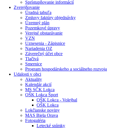
Sprístupňovanie informácií
Zverejňovanie
Úradná tabuľa
Zmluvy faktúry objednávky
Územný plán
Pozemkové úpravy
Verejné obstarávanie
VZN
Uznesenia - Zápisnice
Nariadenia OZ
Záverečný účet obce
Tlačivá
Smernice
Program hospodárskeho a sociálneho rozvoja
Udalosti v obci
Aktuality
Kalendár akcií
MS SČK Lokca
OŠK Lokca Šport
OŠK Lokca - Volejbal
OŠK Lokca
Lokčianske noviny
MAS Biela Orava
Fotogaléria
Letecké snímky