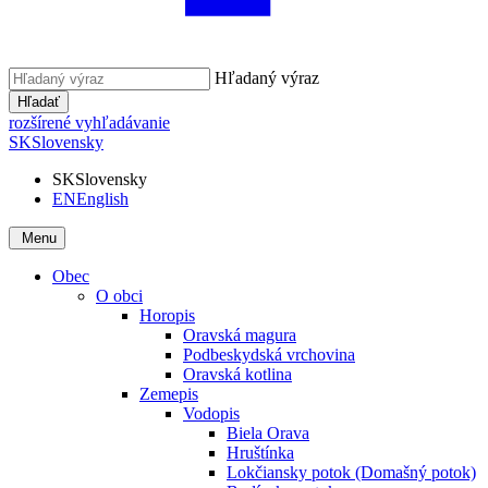
Hľadaný výraz
Hľadať
rozšírené vyhľadávanie
SK
Slovensky
SK
Slovensky
EN
English
Menu
Obec
O obci
Horopis
Oravská magura
Podbeskydská vrchovina
Oravská kotlina
Zemepis
Vodopis
Biela Orava
Hruštínka
Lokčiansky potok (Domašný potok)