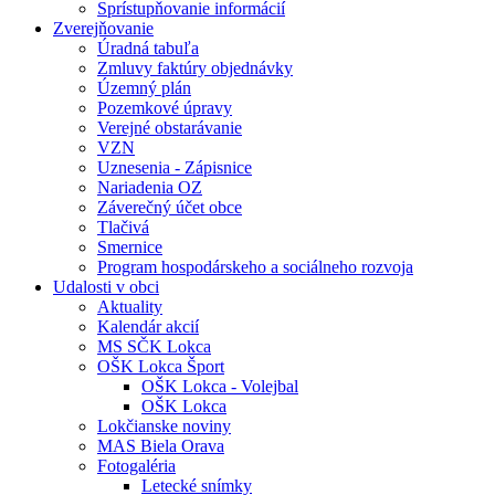
Sprístupňovanie informácií
Zverejňovanie
Úradná tabuľa
Zmluvy faktúry objednávky
Územný plán
Pozemkové úpravy
Verejné obstarávanie
VZN
Uznesenia - Zápisnice
Nariadenia OZ
Záverečný účet obce
Tlačivá
Smernice
Program hospodárskeho a sociálneho rozvoja
Udalosti v obci
Aktuality
Kalendár akcií
MS SČK Lokca
OŠK Lokca Šport
OŠK Lokca - Volejbal
OŠK Lokca
Lokčianske noviny
MAS Biela Orava
Fotogaléria
Letecké snímky