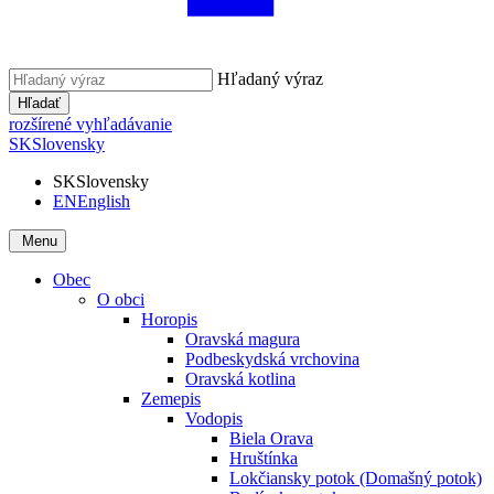
Hľadaný výraz
Hľadať
rozšírené vyhľadávanie
SK
Slovensky
SK
Slovensky
EN
English
Menu
Obec
O obci
Horopis
Oravská magura
Podbeskydská vrchovina
Oravská kotlina
Zemepis
Vodopis
Biela Orava
Hruštínka
Lokčiansky potok (Domašný potok)