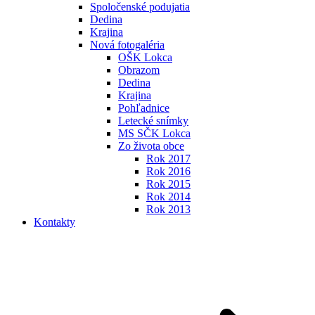
Spoločenské podujatia
Dedina
Krajina
Nová fotogaléria
OŠK Lokca
Obrazom
Dedina
Krajina
Pohľadnice
Letecké snímky
MS SČK Lokca
Zo života obce
Rok 2017
Rok 2016
Rok 2015
Rok 2014
Rok 2013
Kontakty