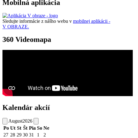
Mobilná aplikácia
Sledujte informácie z nášho webu v
mobilnej aplikácii -
V OBRAZE.
360 Videomapa
Kalendár akcií
August
2026
Po
Ut
St
Št
Pia
So
Ne
27
28
29
30
31
1
2