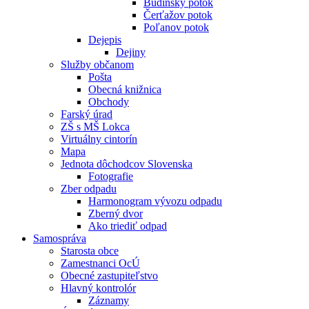
Budínsky potok
Čerťažov potok
Poľanov potok
Dejepis
Dejiny
Služby občanom
Pošta
Obecná knižnica
Obchody
Farský úrad
ZŠ s MŠ Lokca
Virtuálny cintorín
Mapa
Jednota dôchodcov Slovenska
Fotografie
Zber odpadu
Harmonogram vývozu odpadu
Zberný dvor
Ako triediť odpad
Samospráva
Starosta obce
Zamestnanci OcÚ
Obecné zastupiteľstvo
Hlavný kontrolór
Záznamy