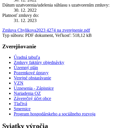
Dátum uzatvorenia/udelenia súhlasu s uzatvorením zmluvy:
30. 12. 2022
Platnosť zmluvy do:
31. 12. 2023
Zmluva Chylikova2023 4274 na zverejnenie.pdf
Typ súboru: PDF dokument, Veľkosť: 518,12 kB
Zverejňovanie
Úradná tabuľa
Zmluvy faktúry objednávky
Územný plán
Pozemkové úpravy
Verejné obstarávanie
VZN
Uznesenia - Zápisnice
Nariadenia OZ
Záverečný účet obce
Tlačivá
Smernice
Program hospodárskeho a sociálneho rozvoja
Sviatky výročia