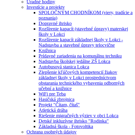
Úradné hodiny
Investície a projekty
SPOLOČNÝM CHODNÍKOM (viery, tradície a
poznania)
Dopravné ihrisko
Rozšírenie kapacít (stavebné úpravy) materskej
školy v Lokci
Rozšírenie kapacít základnej školy v Lokci -
Nadstavba a stavebné úpravy telocvične
Knižnica
Prídavné zariadenia na komunálnu techniku
Nadstavba školskej jedálne ZŠ Lokca
Autobusová stanica Lokca
Zlepšenie kľúčových kompetencií žiakov
základnej školy v Lokci prostredníctvom
obstarania technického vybavenia odborných
učební a knižnice
WiFi pre Teba
Hasičská zbrojnica
Projekt "Čítam, čítaš"
Atletická dráha
Riešenie migračných výziev v obci Lokca
Detské inkluzívne ihrisko "Rodinka"
Základná škola - Fotovoltika
Ochrana osobných údajov