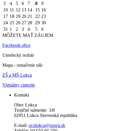
3
4
5
6
7
8
9
10
11
12
13
14
15
16
17
18
19
20
21
22
23
24
25
26
27
28
29
30
31
1
2
3
4
5
6
MÔŽETE MAŤ ZÁUJEM
Facebook obce
Umelecký rezbár
Mapa - označenie ulíc
ZŠ a MŠ Lokca
Virtuálny cintorín
Kontakt
Obec Lokca
Trojičné námestie 3/8
02951 Lokca Slovenská republika
E-mail:
oculokca@orava.sk
Telefón: 043/55 91 250