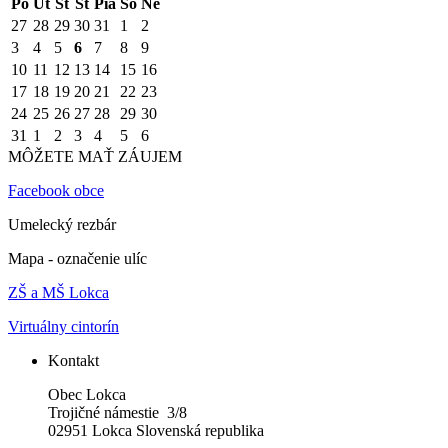
Po
Ut
St
Št
Pia
So
Ne
27
28
29
30
31
1
2
3
4
5
6
7
8
9
10
11
12
13
14
15
16
17
18
19
20
21
22
23
24
25
26
27
28
29
30
31
1
2
3
4
5
6
MÔŽETE MAŤ ZÁUJEM
Facebook obce
Umelecký rezbár
Mapa - označenie ulíc
ZŠ a MŠ Lokca
Virtuálny cintorín
Kontakt
Obec Lokca
Trojičné námestie 3/8
02951 Lokca Slovenská republika