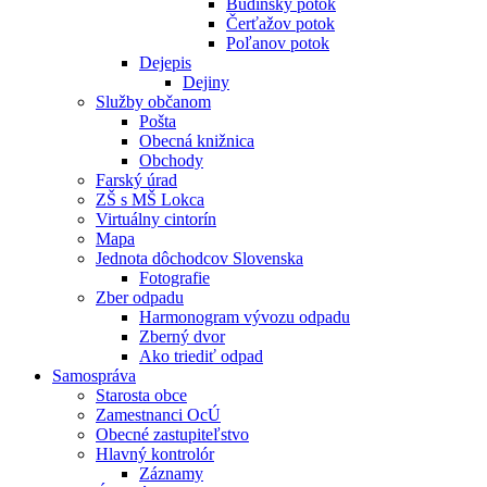
Budínsky potok
Čerťažov potok
Poľanov potok
Dejepis
Dejiny
Služby občanom
Pošta
Obecná knižnica
Obchody
Farský úrad
ZŠ s MŠ Lokca
Virtuálny cintorín
Mapa
Jednota dôchodcov Slovenska
Fotografie
Zber odpadu
Harmonogram vývozu odpadu
Zberný dvor
Ako triediť odpad
Samospráva
Starosta obce
Zamestnanci OcÚ
Obecné zastupiteľstvo
Hlavný kontrolór
Záznamy