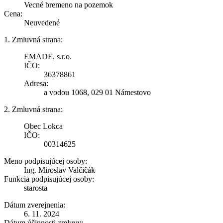
Vecné bremeno na pozemok
Cena:
Neuvedené
1. Zmluvná strana:
EMADE, s.r.o.
IČO:
36378861
Adresa:
a vodou 1068, 029 01 Námestovo
2. Zmluvná strana:
Obec Lokca
IČO:
00314625
Meno podpisujúcej osoby:
Ing. Miroslav Valčičák
Funkcia podpisujúcej osoby:
starosta
Dátum zverejnenia:
6. 11. 2024
Dátum účinnosti zmluvy: