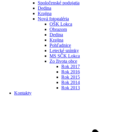
Spoločenské podujatia
Dedina
Krajina
Nová fotogaléria
OŠK Lokca
Obrazom
Dedina
Krajina
Pohľadnice
Letecké snímky
MS SČK Lokca
Zo života obce
Rok 2017
Rok 2016
Rok 2015
Rok 2014
Rok 2013
Kontakty