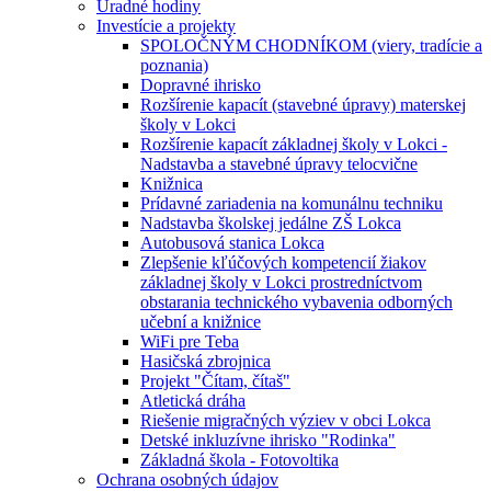
Úradné hodiny
Investície a projekty
SPOLOČNÝM CHODNÍKOM (viery, tradície a
poznania)
Dopravné ihrisko
Rozšírenie kapacít (stavebné úpravy) materskej
školy v Lokci
Rozšírenie kapacít základnej školy v Lokci -
Nadstavba a stavebné úpravy telocvične
Knižnica
Prídavné zariadenia na komunálnu techniku
Nadstavba školskej jedálne ZŠ Lokca
Autobusová stanica Lokca
Zlepšenie kľúčových kompetencií žiakov
základnej školy v Lokci prostredníctvom
obstarania technického vybavenia odborných
učební a knižnice
WiFi pre Teba
Hasičská zbrojnica
Projekt "Čítam, čítaš"
Atletická dráha
Riešenie migračných výziev v obci Lokca
Detské inkluzívne ihrisko "Rodinka"
Základná škola - Fotovoltika
Ochrana osobných údajov