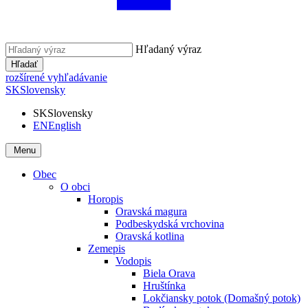
Hľadaný výraz
Hľadať
rozšírené vyhľadávanie
SK
Slovensky
SK
Slovensky
EN
English
Menu
Obec
O obci
Horopis
Oravská magura
Podbeskydská vrchovina
Oravská kotlina
Zemepis
Vodopis
Biela Orava
Hruštínka
Lokčiansky potok (Domašný potok)