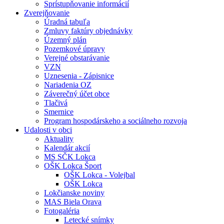
Sprístupňovanie informácií
Zverejňovanie
Úradná tabuľa
Zmluvy faktúry objednávky
Územný plán
Pozemkové úpravy
Verejné obstarávanie
VZN
Uznesenia - Zápisnice
Nariadenia OZ
Záverečný účet obce
Tlačivá
Smernice
Program hospodárskeho a sociálneho rozvoja
Udalosti v obci
Aktuality
Kalendár akcií
MS SČK Lokca
OŠK Lokca Šport
OŠK Lokca - Volejbal
OŠK Lokca
Lokčianske noviny
MAS Biela Orava
Fotogaléria
Letecké snímky