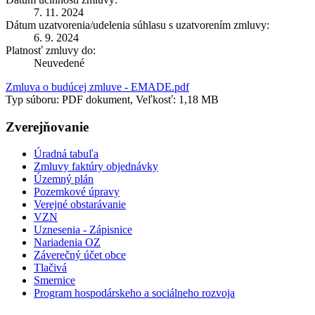
7. 11. 2024
Dátum uzatvorenia/udelenia súhlasu s uzatvorením zmluvy:
6. 9. 2024
Platnosť zmluvy do:
Neuvedené
Zmluva o budúcej zmluve - EMADE.pdf
Typ súboru: PDF dokument, Veľkosť: 1,18 MB
Zverejňovanie
Úradná tabuľa
Zmluvy faktúry objednávky
Územný plán
Pozemkové úpravy
Verejné obstarávanie
VZN
Uznesenia - Zápisnice
Nariadenia OZ
Záverečný účet obce
Tlačivá
Smernice
Program hospodárskeho a sociálneho rozvoja