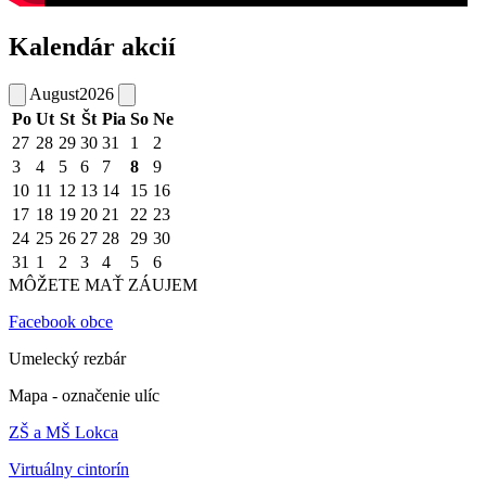
Kalendár akcií
August
2026
Po
Ut
St
Št
Pia
So
Ne
27
28
29
30
31
1
2
3
4
5
6
7
8
9
10
11
12
13
14
15
16
17
18
19
20
21
22
23
24
25
26
27
28
29
30
31
1
2
3
4
5
6
MÔŽETE MAŤ ZÁUJEM
Facebook obce
Umelecký rezbár
Mapa - označenie ulíc
ZŠ a MŠ Lokca
Virtuálny cintorín