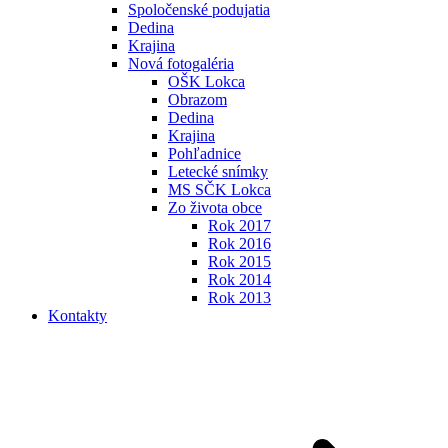
Spoločenské podujatia
Dedina
Krajina
Nová fotogaléria
OŠK Lokca
Obrazom
Dedina
Krajina
Pohľadnice
Letecké snímky
MS SČK Lokca
Zo života obce
Rok 2017
Rok 2016
Rok 2015
Rok 2014
Rok 2013
Kontakty