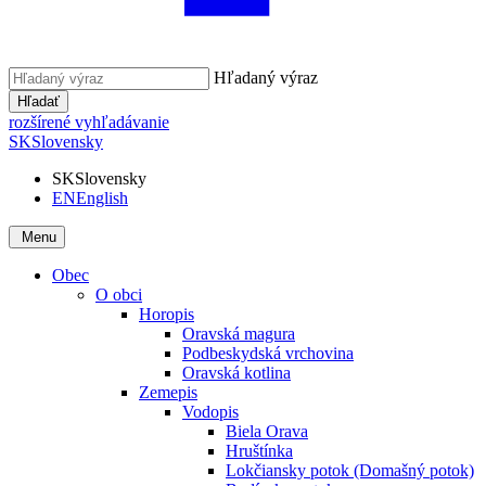
Hľadaný výraz
Hľadať
rozšírené vyhľadávanie
SK
Slovensky
SK
Slovensky
EN
English
Menu
Obec
O obci
Horopis
Oravská magura
Podbeskydská vrchovina
Oravská kotlina
Zemepis
Vodopis
Biela Orava
Hruštínka
Lokčiansky potok (Domašný potok)