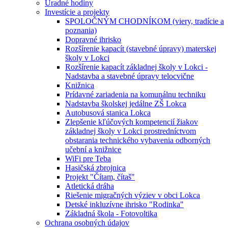
Úradné hodiny
Investície a projekty
SPOLOČNÝM CHODNÍKOM (viery, tradície a
poznania)
Dopravné ihrisko
Rozšírenie kapacít (stavebné úpravy) materskej
školy v Lokci
Rozšírenie kapacít základnej školy v Lokci -
Nadstavba a stavebné úpravy telocvične
Knižnica
Prídavné zariadenia na komunálnu techniku
Nadstavba školskej jedálne ZŠ Lokca
Autobusová stanica Lokca
Zlepšenie kľúčových kompetencií žiakov
základnej školy v Lokci prostredníctvom
obstarania technického vybavenia odborných
učební a knižnice
WiFi pre Teba
Hasičská zbrojnica
Projekt "Čítam, čítaš"
Atletická dráha
Riešenie migračných výziev v obci Lokca
Detské inkluzívne ihrisko "Rodinka"
Základná škola - Fotovoltika
Ochrana osobných údajov