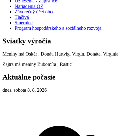
Uznesenia - Zápisnice
Nariadenia OZ
Záverečný účet obce
Tlačivá
Smernice
Program hospodárskeho a sociálneho rozvoja
Sviatky výročia
Meniny má
Oskár
, Donát, Hartvig, Virgín, Donáta, Virgínia
Zajtra má meniny
Ľubomíra
, Rastic
Aktuálne počasie
dnes, sobota 8. 8. 2026