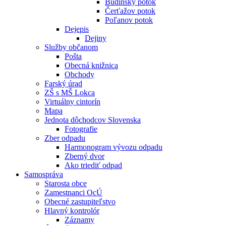
Budínsky potok
Čerťažov potok
Poľanov potok
Dejepis
Dejiny
Služby občanom
Pošta
Obecná knižnica
Obchody
Farský úrad
ZŠ s MŠ Lokca
Virtuálny cintorín
Mapa
Jednota dôchodcov Slovenska
Fotografie
Zber odpadu
Harmonogram vývozu odpadu
Zberný dvor
Ako triediť odpad
Samospráva
Starosta obce
Zamestnanci OcÚ
Obecné zastupiteľstvo
Hlavný kontrolór
Záznamy