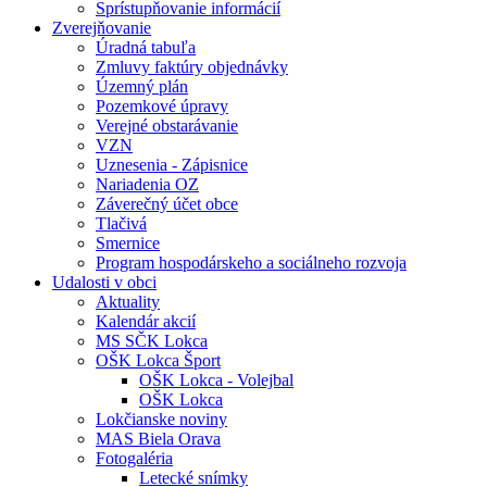
Sprístupňovanie informácií
Zverejňovanie
Úradná tabuľa
Zmluvy faktúry objednávky
Územný plán
Pozemkové úpravy
Verejné obstarávanie
VZN
Uznesenia - Zápisnice
Nariadenia OZ
Záverečný účet obce
Tlačivá
Smernice
Program hospodárskeho a sociálneho rozvoja
Udalosti v obci
Aktuality
Kalendár akcií
MS SČK Lokca
OŠK Lokca Šport
OŠK Lokca - Volejbal
OŠK Lokca
Lokčianske noviny
MAS Biela Orava
Fotogaléria
Letecké snímky