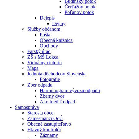
Budínsky potok
Čerťažov potok
Poľanov potok
Dejepis
Dejiny
Služby občanom
Pošta
Obecná knižnica
Obchody
Farský úrad
ZŠ s MŠ Lokca
Virtuálny cintorín
Mapa
Jednota dôchodcov Slovenska
Fotografie
Zber odpadu
Harmonogram vývozu odpadu
Zberný dvor
Ako triediť odpad
Samospráva
Starosta obce
Zamestnanci OcÚ
Obecné zastupiteľstvo
Hlavný kontrolór
Záznamy