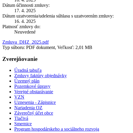
Dátum účinnosti zmluvy:
17. 4. 2025
Dátum uzatvorenia/udelenia súhlasu s uzatvorením zmluvy:
16. 4. 2025
Platnosť zmluvy do:
Neuvedené
Zmluva_DHZ_2025.pdf
Typ súboru: PDF dokument, Veľkosť: 2,01 MB
Zverejňovanie
Úradná tabuľa
Zmluvy faktúry objednávky
Územný plán
Pozemkové úpravy
Verejné obstarávanie
VZN
Uznesenia - Zápisnice
Nariadenia OZ
Záverečný účet obce
Tlačivá
Smernice
Program hospodárskeho a sociálneho rozvoja