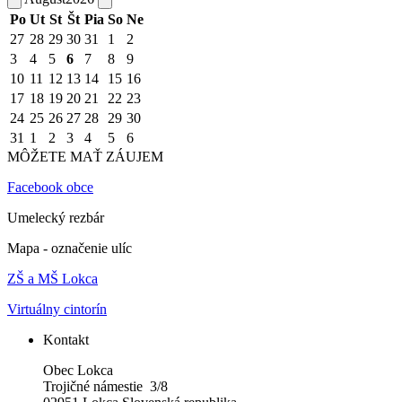
Po
Ut
St
Št
Pia
So
Ne
27
28
29
30
31
1
2
3
4
5
6
7
8
9
10
11
12
13
14
15
16
17
18
19
20
21
22
23
24
25
26
27
28
29
30
31
1
2
3
4
5
6
MÔŽETE MAŤ ZÁUJEM
Facebook obce
Umelecký rezbár
Mapa - označenie ulíc
ZŠ a MŠ Lokca
Virtuálny cintorín
Kontakt
Obec Lokca
Trojičné námestie 3/8