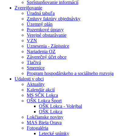
Sprístupňovanie informácií
Zverejňovanie
Úradná tabuľa
Zmluvy faktúry objednávky
Územný plán
Pozemkové úpravy
Verejné obstarávanie
VZN
Uznesenia - Zápisnice
Nariadenia OZ
Záverečný účet obce
Tlačivá
Smernice
Program hospodárskeho a sociálneho rozvoja
Udalosti v obci
Aktuality
Kalendár akcií
MS SČK Lokca
OŠK Lokca Šport
OŠK Lokca - Volejbal
OŠK Lokca
Lokčianske noviny
MAS Biela Orava
Fotogaléria
Letecké snímky