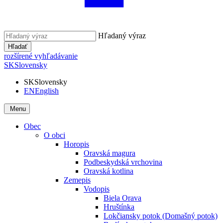
Hľadaný výraz
Hľadať
rozšírené vyhľadávanie
SK
Slovensky
SK
Slovensky
EN
English
Menu
Obec
O obci
Horopis
Oravská magura
Podbeskydská vrchovina
Oravská kotlina
Zemepis
Vodopis
Biela Orava
Hruštínka
Lokčiansky potok (Domašný potok)