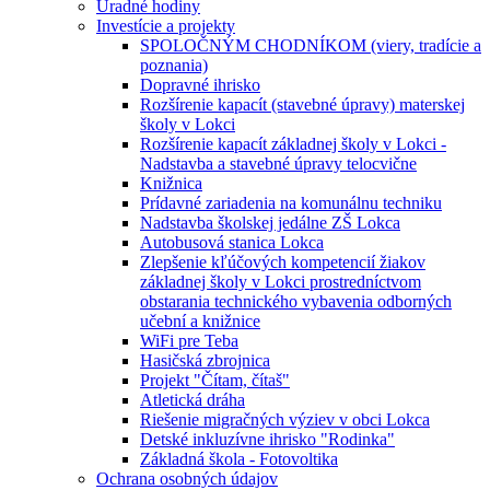
Úradné hodiny
Investície a projekty
SPOLOČNÝM CHODNÍKOM (viery, tradície a
poznania)
Dopravné ihrisko
Rozšírenie kapacít (stavebné úpravy) materskej
školy v Lokci
Rozšírenie kapacít základnej školy v Lokci -
Nadstavba a stavebné úpravy telocvične
Knižnica
Prídavné zariadenia na komunálnu techniku
Nadstavba školskej jedálne ZŠ Lokca
Autobusová stanica Lokca
Zlepšenie kľúčových kompetencií žiakov
základnej školy v Lokci prostredníctvom
obstarania technického vybavenia odborných
učební a knižnice
WiFi pre Teba
Hasičská zbrojnica
Projekt "Čítam, čítaš"
Atletická dráha
Riešenie migračných výziev v obci Lokca
Detské inkluzívne ihrisko "Rodinka"
Základná škola - Fotovoltika
Ochrana osobných údajov