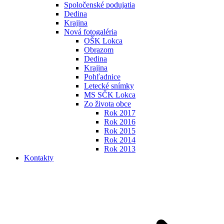
Spoločenské podujatia
Dedina
Krajina
Nová fotogaléria
OŠK Lokca
Obrazom
Dedina
Krajina
Pohľadnice
Letecké snímky
MS SČK Lokca
Zo života obce
Rok 2017
Rok 2016
Rok 2015
Rok 2014
Rok 2013
Kontakty