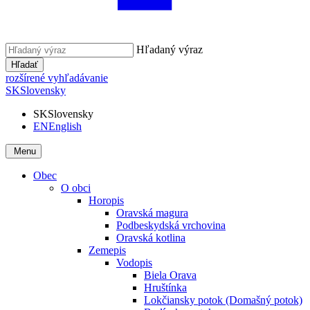
Hľadaný výraz
Hľadať
rozšírené vyhľadávanie
SK
Slovensky
SK
Slovensky
EN
English
Menu
Obec
O obci
Horopis
Oravská magura
Podbeskydská vrchovina
Oravská kotlina
Zemepis
Vodopis
Biela Orava
Hruštínka
Lokčiansky potok (Domašný potok)