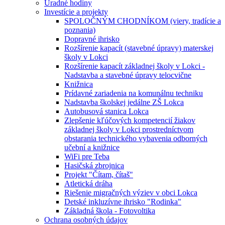
Úradné hodiny
Investície a projekty
SPOLOČNÝM CHODNÍKOM (viery, tradície a
poznania)
Dopravné ihrisko
Rozšírenie kapacít (stavebné úpravy) materskej
školy v Lokci
Rozšírenie kapacít základnej školy v Lokci -
Nadstavba a stavebné úpravy telocvične
Knižnica
Prídavné zariadenia na komunálnu techniku
Nadstavba školskej jedálne ZŠ Lokca
Autobusová stanica Lokca
Zlepšenie kľúčových kompetencií žiakov
základnej školy v Lokci prostredníctvom
obstarania technického vybavenia odborných
učební a knižnice
WiFi pre Teba
Hasičská zbrojnica
Projekt "Čítam, čítaš"
Atletická dráha
Riešenie migračných výziev v obci Lokca
Detské inkluzívne ihrisko "Rodinka"
Základná škola - Fotovoltika
Ochrana osobných údajov