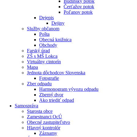
Budínsky potok
Čerťažov potok
Poľanov potok
Dejepis
Dejiny
Služby občanom
Pošta
Obecná knižnica
Obchody
Farský úrad
ZŠ s MŠ Lokca
Virtuálny cintorín
Mapa
Jednota dôchodcov Slovenska
Fotografie
Zber odpadu
Harmonogram vývozu odpadu
Zberný dvor
Ako triediť odpad
Samospráva
Starosta obce
Zamestnanci OcÚ
Obecné zastupiteľstvo
Hlavný kontrolór
Záznamy