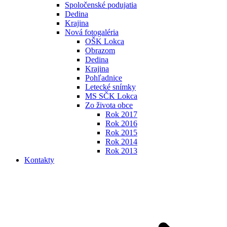
Spoločenské podujatia
Dedina
Krajina
Nová fotogaléria
OŠK Lokca
Obrazom
Dedina
Krajina
Pohľadnice
Letecké snímky
MS SČK Lokca
Zo života obce
Rok 2017
Rok 2016
Rok 2015
Rok 2014
Rok 2013
Kontakty