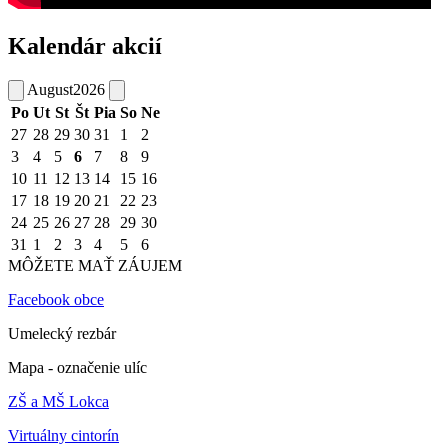
Kalendár akcií
August
2026
Po
Ut
St
Št
Pia
So
Ne
27
28
29
30
31
1
2
3
4
5
6
7
8
9
10
11
12
13
14
15
16
17
18
19
20
21
22
23
24
25
26
27
28
29
30
31
1
2
3
4
5
6
MÔŽETE MAŤ ZÁUJEM
Facebook obce
Umelecký rezbár
Mapa - označenie ulíc
ZŠ a MŠ Lokca
Virtuálny cintorín