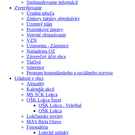
Sprístupňovanie informácií
Zverejňovanie
Úradná tabuľa
Zmluvy faktúry objednávky
Územný plán
Pozemkové úpravy
Verejné obstarávanie
VZN
Uznesenia - Zápisnice
Nariadenia OZ
Záverečný účet obce
Tlačivá
Smernice
Program hospodárskeho a sociálneho rozvoja
Udalosti v obci
Aktuality
Kalendár akcií
MS SČK Lokca
OŠK Lokca Šport
OŠK Lokca - Volejbal
OŠK Lokca
Lokčianske noviny
MAS Biela Orava
Fotogaléria
Letecké snímky