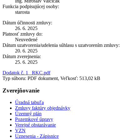
Ing. Miroslav Valčičák
Funkcia podpisujúcej osoby:
starosta
Dátum účinnosti zmluvy:
26. 6. 2025
Platnosť zmluvy do:
Neuvedené
Dátum uzatvorenia/udelenia súhlasu s uzatvorením zmluvy:
20. 6. 2025
Dátum zverejnenia:
25. 6. 2025
Dodatok č. 1_ RKC.pdf
Typ súboru: PDF dokument, Veľkosť: 513,02 kB
Zverejňovanie
Úradná tabuľa
Zmluvy faktúry objednávky
Územný plán
Pozemkové úpravy
Verejné obstarávanie
VZN
Uznesenia - Zápisnice