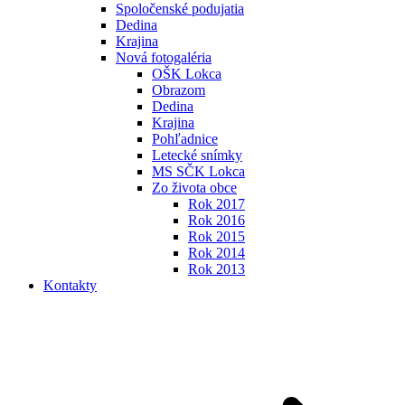
Spoločenské podujatia
Dedina
Krajina
Nová fotogaléria
OŠK Lokca
Obrazom
Dedina
Krajina
Pohľadnice
Letecké snímky
MS SČK Lokca
Zo života obce
Rok 2017
Rok 2016
Rok 2015
Rok 2014
Rok 2013
Kontakty