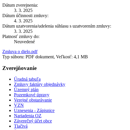
Dátum zverejnenia:
3. 3. 2025
Dátum účinnosti zmluvy:
4. 3. 2025
Dátum uzatvorenia/udelenia súhlasu s uzatvorením zmluvy:
3. 3. 2025
Platnosť zmluvy do:
Neuvedené
Zmluva o dielo.pdf
Typ súboru: PDF dokument, Veľkosť: 4,1 MB
Zverejňovanie
Úradná tabuľa
Zmluvy faktúry objednávky
Územný plán
Pozemkové úpravy
Verejné obstarávanie
VZN
Uznesenia - Zápisnice
Nariadenia OZ
Záverečný účet obce
Tlačivá