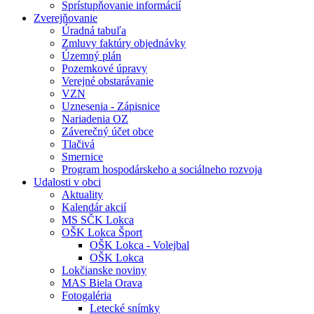
Sprístupňovanie informácií
Zverejňovanie
Úradná tabuľa
Zmluvy faktúry objednávky
Územný plán
Pozemkové úpravy
Verejné obstarávanie
VZN
Uznesenia - Zápisnice
Nariadenia OZ
Záverečný účet obce
Tlačivá
Smernice
Program hospodárskeho a sociálneho rozvoja
Udalosti v obci
Aktuality
Kalendár akcií
MS SČK Lokca
OŠK Lokca Šport
OŠK Lokca - Volejbal
OŠK Lokca
Lokčianske noviny
MAS Biela Orava
Fotogaléria
Letecké snímky