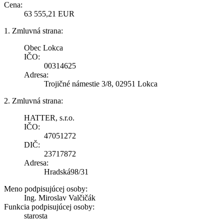
Cena:
63 555,21 EUR
1. Zmluvná strana:
Obec Lokca
IČO:
00314625
Adresa:
Trojičné námestie 3/8, 02951 Lokca
2. Zmluvná strana:
HATTER, s.r.o.
IČO:
47051272
DIČ:
23717872
Adresa:
Hradská98/31
Meno podpisujúcej osoby:
Ing. Miroslav Valčičák
Funkcia podpisujúcej osoby:
starosta