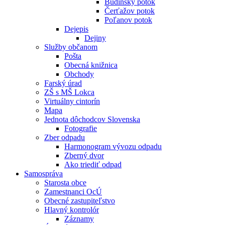
Budínsky potok
Čerťažov potok
Poľanov potok
Dejepis
Dejiny
Služby občanom
Pošta
Obecná knižnica
Obchody
Farský úrad
ZŠ s MŠ Lokca
Virtuálny cintorín
Mapa
Jednota dôchodcov Slovenska
Fotografie
Zber odpadu
Harmonogram vývozu odpadu
Zberný dvor
Ako triediť odpad
Samospráva
Starosta obce
Zamestnanci OcÚ
Obecné zastupiteľstvo
Hlavný kontrolór
Záznamy