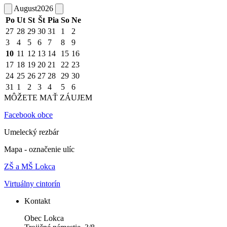
August
2026
Po
Ut
St
Št
Pia
So
Ne
27
28
29
30
31
1
2
3
4
5
6
7
8
9
10
11
12
13
14
15
16
17
18
19
20
21
22
23
24
25
26
27
28
29
30
31
1
2
3
4
5
6
MÔŽETE MAŤ ZÁUJEM
Facebook obce
Umelecký rezbár
Mapa - označenie ulíc
ZŠ a MŠ Lokca
Virtuálny cintorín
Kontakt
Obec Lokca