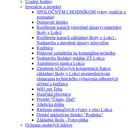
Úradné hodiny
Investície a projekty
SPOLOČNÝM CHODNÍKOM (viery, tradície a
poznania)
Dopravné ihrisko
Rozšírenie kapacít (stavebné úpravy) materskej
školy v Lokci
Rozšírenie kapacít základnej školy v Lokci -
Nadstavba a stavebné úpravy telocvične
Knižnica
Prídavné zariadenia na komunálnu techniku
Nadstavba školskej jedálne ZŠ Lokca
Autobusová stanica Lokca
Zlepšenie kľúčových kompetencií žiakov
základnej školy v Lokci prostredníctvom
obstarania technického vybavenia odborných
učební a knižnice
WiFi pre Teba
Hasičská zbrojnica
Projekt "Čítam, čítaš"
Atletická dráha
Riešenie migračných výziev v obci Lokca
Detské inkluzívne ihrisko "Rodinka"
Základná škola - Fotovoltika
Ochrana osobných údajov