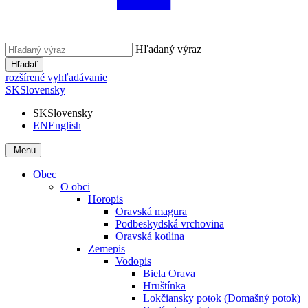
Hľadaný výraz
Hľadať
rozšírené vyhľadávanie
SK
Slovensky
SK
Slovensky
EN
English
Menu
Obec
O obci
Horopis
Oravská magura
Podbeskydská vrchovina
Oravská kotlina
Zemepis
Vodopis
Biela Orava
Hruštínka
Lokčiansky potok (Domašný potok)