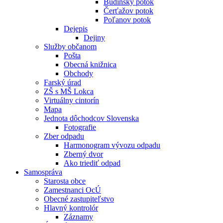
Budínsky potok
Čerťažov potok
Poľanov potok
Dejepis
Dejiny
Služby občanom
Pošta
Obecná knižnica
Obchody
Farský úrad
ZŠ s MŠ Lokca
Virtuálny cintorín
Mapa
Jednota dôchodcov Slovenska
Fotografie
Zber odpadu
Harmonogram vývozu odpadu
Zberný dvor
Ako triediť odpad
Samospráva
Starosta obce
Zamestnanci OcÚ
Obecné zastupiteľstvo
Hlavný kontrolór
Záznamy