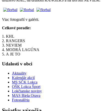
družstvo KHL, na druhom RANGERS a na treťom NEVIEM.
Viac fotografií v galérii.
Celkové poradie:
1. KHL
2. RANGERS
3. NEVIEM
4. MODRÁ LAGÚNA
5. A JE TO
Udalosti v obci
Aktuality
Kalendár akcií
MS SČK Lokca
OŠK Lokca Šport
Lokčianske noviny
MAS Biela Orava
Fotogaléria
Sviatky výročia