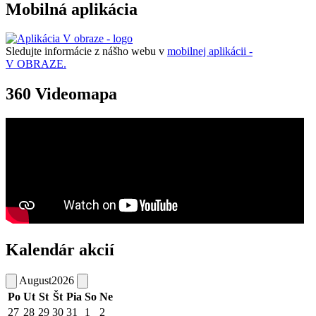
Mobilná aplikácia
Sledujte informácie z nášho webu v
mobilnej aplikácii -
V OBRAZE.
360 Videomapa
Kalendár akcií
August
2026
Po
Ut
St
Št
Pia
So
Ne
27
28
29
30
31
1
2