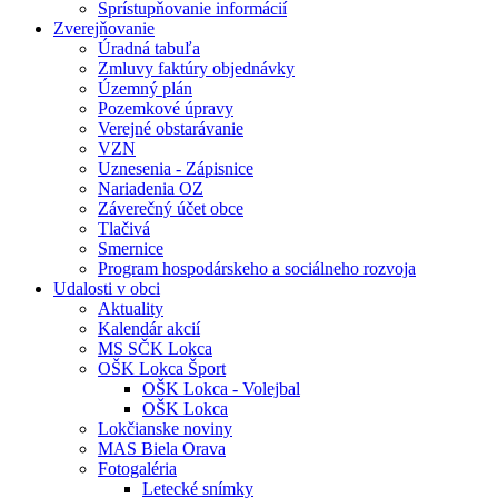
Sprístupňovanie informácií
Zverejňovanie
Úradná tabuľa
Zmluvy faktúry objednávky
Územný plán
Pozemkové úpravy
Verejné obstarávanie
VZN
Uznesenia - Zápisnice
Nariadenia OZ
Záverečný účet obce
Tlačivá
Smernice
Program hospodárskeho a sociálneho rozvoja
Udalosti v obci
Aktuality
Kalendár akcií
MS SČK Lokca
OŠK Lokca Šport
OŠK Lokca - Volejbal
OŠK Lokca
Lokčianske noviny
MAS Biela Orava
Fotogaléria
Letecké snímky