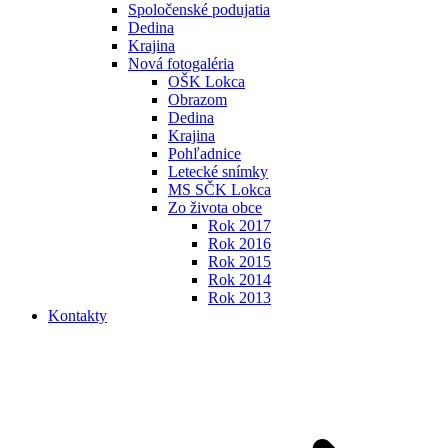
Spoločenské podujatia
Dedina
Krajina
Nová fotogaléria
OŠK Lokca
Obrazom
Dedina
Krajina
Pohľadnice
Letecké snímky
MS SČK Lokca
Zo života obce
Rok 2017
Rok 2016
Rok 2015
Rok 2014
Rok 2013
Kontakty