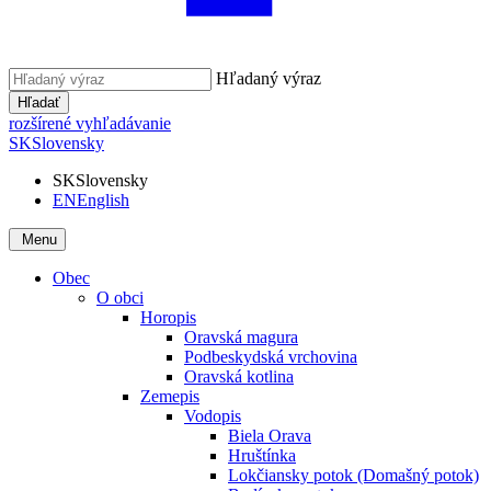
Hľadaný výraz
Hľadať
rozšírené vyhľadávanie
SK
Slovensky
SK
Slovensky
EN
English
Menu
Obec
O obci
Horopis
Oravská magura
Podbeskydská vrchovina
Oravská kotlina
Zemepis
Vodopis
Biela Orava
Hruštínka
Lokčiansky potok (Domašný potok)