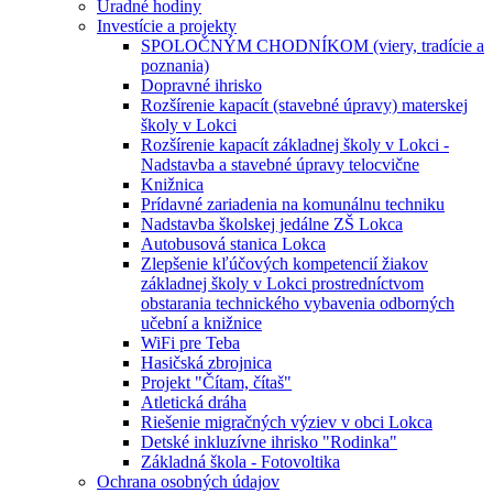
Úradné hodiny
Investície a projekty
SPOLOČNÝM CHODNÍKOM (viery, tradície a
poznania)
Dopravné ihrisko
Rozšírenie kapacít (stavebné úpravy) materskej
školy v Lokci
Rozšírenie kapacít základnej školy v Lokci -
Nadstavba a stavebné úpravy telocvične
Knižnica
Prídavné zariadenia na komunálnu techniku
Nadstavba školskej jedálne ZŠ Lokca
Autobusová stanica Lokca
Zlepšenie kľúčových kompetencií žiakov
základnej školy v Lokci prostredníctvom
obstarania technického vybavenia odborných
učební a knižnice
WiFi pre Teba
Hasičská zbrojnica
Projekt "Čítam, čítaš"
Atletická dráha
Riešenie migračných výziev v obci Lokca
Detské inkluzívne ihrisko "Rodinka"
Základná škola - Fotovoltika
Ochrana osobných údajov