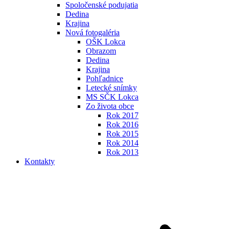
Spoločenské podujatia
Dedina
Krajina
Nová fotogaléria
OŠK Lokca
Obrazom
Dedina
Krajina
Pohľadnice
Letecké snímky
MS SČK Lokca
Zo života obce
Rok 2017
Rok 2016
Rok 2015
Rok 2014
Rok 2013
Kontakty