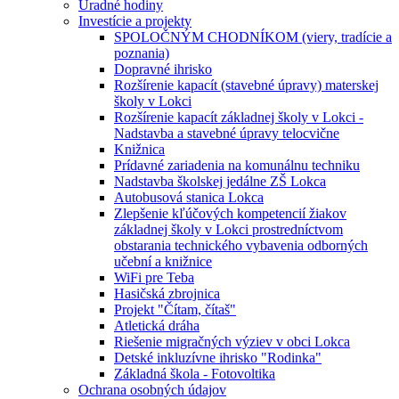
Úradné hodiny
Investície a projekty
SPOLOČNÝM CHODNÍKOM (viery, tradície a
poznania)
Dopravné ihrisko
Rozšírenie kapacít (stavebné úpravy) materskej
školy v Lokci
Rozšírenie kapacít základnej školy v Lokci -
Nadstavba a stavebné úpravy telocvične
Knižnica
Prídavné zariadenia na komunálnu techniku
Nadstavba školskej jedálne ZŠ Lokca
Autobusová stanica Lokca
Zlepšenie kľúčových kompetencií žiakov
základnej školy v Lokci prostredníctvom
obstarania technického vybavenia odborných
učební a knižnice
WiFi pre Teba
Hasičská zbrojnica
Projekt "Čítam, čítaš"
Atletická dráha
Riešenie migračných výziev v obci Lokca
Detské inkluzívne ihrisko "Rodinka"
Základná škola - Fotovoltika
Ochrana osobných údajov