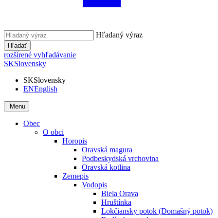
Hľadaný výraz
Hľadať
rozšírené vyhľadávanie
SK
Slovensky
SK
Slovensky
EN
English
Menu
Obec
O obci
Horopis
Oravská magura
Podbeskydská vrchovina
Oravská kotlina
Zemepis
Vodopis
Biela Orava
Hruštínka
Lokčiansky potok (Domašný potok)