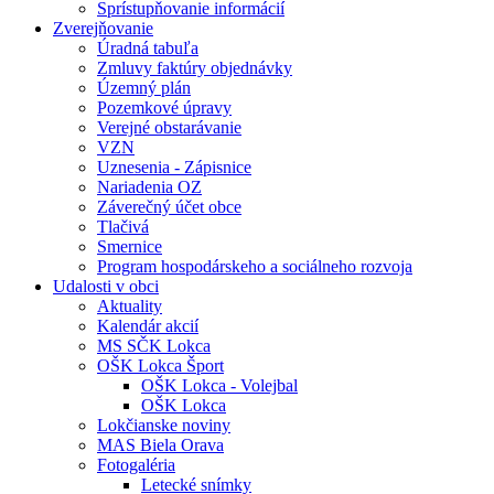
Sprístupňovanie informácií
Zverejňovanie
Úradná tabuľa
Zmluvy faktúry objednávky
Územný plán
Pozemkové úpravy
Verejné obstarávanie
VZN
Uznesenia - Zápisnice
Nariadenia OZ
Záverečný účet obce
Tlačivá
Smernice
Program hospodárskeho a sociálneho rozvoja
Udalosti v obci
Aktuality
Kalendár akcií
MS SČK Lokca
OŠK Lokca Šport
OŠK Lokca - Volejbal
OŠK Lokca
Lokčianske noviny
MAS Biela Orava
Fotogaléria
Letecké snímky