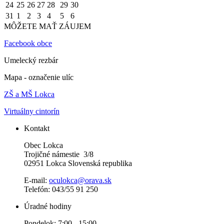
24
25
26
27
28
29
30
31
1
2
3
4
5
6
MÔŽETE MAŤ ZÁUJEM
Facebook obce
Umelecký rezbár
Mapa - označenie ulíc
ZŠ a MŠ Lokca
Virtuálny cintorín
Kontakt
Obec Lokca
Trojičné námestie 3/8
02951 Lokca Slovenská republika
E-mail:
oculokca@orava.sk
Telefón: 043/55 91 250
Úradné hodiny
Pondelok: 7:00 - 15:00