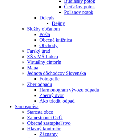
Budínsky potok
Čerťažov potok
Poľanov potok
Dejepis
Dejiny
Služby občanom
Pošta
Obecná knižnica
Obchody
Farský úrad
ZŠ s MŠ Lokca
Virtuálny cintorín
Mapa
Jednota dôchodcov Slovenska
Fotografie
Zber odpadu
Harmonogram vývozu odpadu
Zberný dvor
Ako triediť odpad
Samospráva
Starosta obce
Zamestnanci OcÚ
Obecné zastupiteľstvo
Hlavný kontrolór
Záznamy