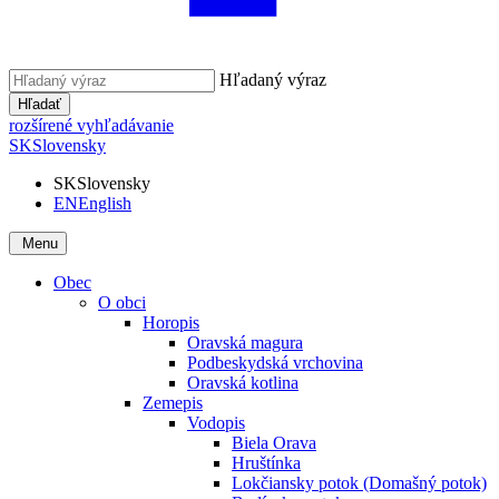
Hľadaný výraz
Hľadať
rozšírené vyhľadávanie
SK
Slovensky
SK
Slovensky
EN
English
Menu
Obec
O obci
Horopis
Oravská magura
Podbeskydská vrchovina
Oravská kotlina
Zemepis
Vodopis
Biela Orava
Hruštínka
Lokčiansky potok (Domašný potok)