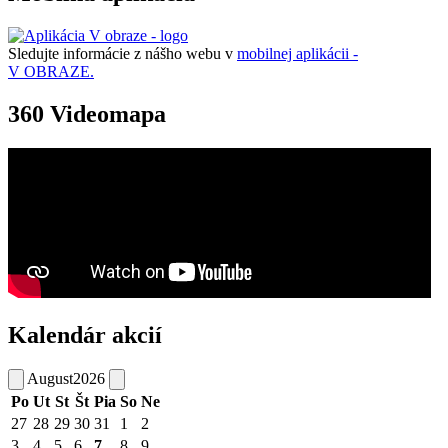
Sledujte informácie z nášho webu v
mobilnej aplikácii -
V OBRAZE.
360 Videomapa
Kalendár akcií
August
2026
Po
Ut
St
Št
Pia
So
Ne
27
28
29
30
31
1
2
3
4
5
6
7
8
9