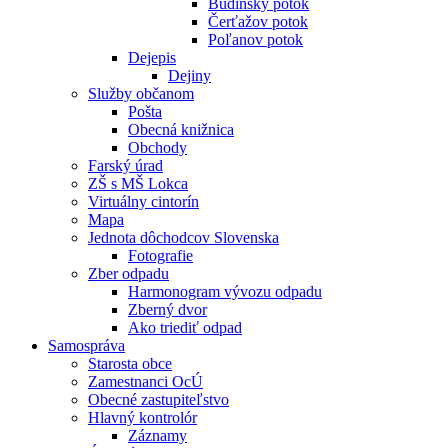
Budínsky potok
Čerťažov potok
Poľanov potok
Dejepis
Dejiny
Služby občanom
Pošta
Obecná knižnica
Obchody
Farský úrad
ZŠ s MŠ Lokca
Virtuálny cintorín
Mapa
Jednota dôchodcov Slovenska
Fotografie
Zber odpadu
Harmonogram vývozu odpadu
Zberný dvor
Ako triediť odpad
Samospráva
Starosta obce
Zamestnanci OcÚ
Obecné zastupiteľstvo
Hlavný kontrolór
Záznamy