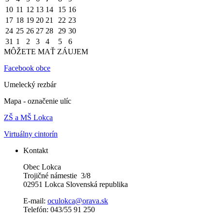
10
11
12
13
14
15
16
17
18
19
20
21
22
23
24
25
26
27
28
29
30
31
1
2
3
4
5
6
MÔŽETE MAŤ ZÁUJEM
Facebook obce
Umelecký rezbár
Mapa - označenie ulíc
ZŠ a MŠ Lokca
Virtuálny cintorín
Kontakt
Obec Lokca
Trojičné námestie 3/8
02951 Lokca Slovenská republika
E-mail:
oculokca@orava.sk
Telefón: 043/55 91 250