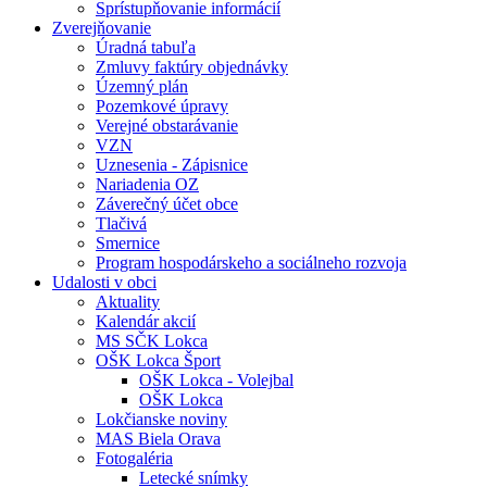
Sprístupňovanie informácií
Zverejňovanie
Úradná tabuľa
Zmluvy faktúry objednávky
Územný plán
Pozemkové úpravy
Verejné obstarávanie
VZN
Uznesenia - Zápisnice
Nariadenia OZ
Záverečný účet obce
Tlačivá
Smernice
Program hospodárskeho a sociálneho rozvoja
Udalosti v obci
Aktuality
Kalendár akcií
MS SČK Lokca
OŠK Lokca Šport
OŠK Lokca - Volejbal
OŠK Lokca
Lokčianske noviny
MAS Biela Orava
Fotogaléria
Letecké snímky