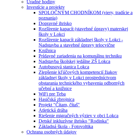
Úradné hodiny
Investície a projekty
SPOLOČNÝM CHODNÍKOM (viery, tradície a
poznania)
Dopravné ihrisko
Rozšírenie kapacít (stavebné úpravy) materskej
školy v Lokci
Rozšírenie kapacít základnej školy v Lokci -
Nadstavba a stavebné úpravy telocvične
Knižnica
Prídavné zariadenia na komunálnu techniku
Nadstavba školskej jedálne ZŠ Lokca
Autobusová stanica Lokca
Zlepšenie kľúčových kompetencií žiakov
základnej školy v Lokci prostredníctvom
obstarania technického vybavenia odborných
učební a knižnice
WiFi pre Teba
Hasičská zbrojnica
Projekt "Čítam, čítaš"
Atletická dráha
Riešenie migračných výziev v obci Lokca
Detské inkluzívne ihrisko "Rodinka"
Základná škola - Fotovoltika
Ochrana osobných údajov