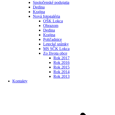
Spoločenské podujatia
Dedina
Krajina
Nová fotogaléria
OŠK Lokca
Obrazom
Dedina
Krajina
Pohľadnice
Letecké snímky
MS SČK Lokca
Zo života obce
Rok 2017
Rok 2016
Rok 2015
Rok 2014
Rok 2013
Kontakty