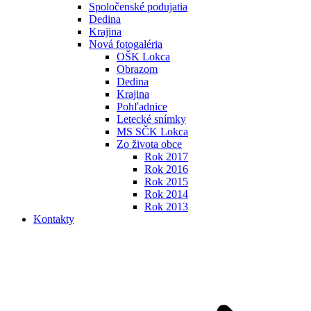
Spoločenské podujatia
Dedina
Krajina
Nová fotogaléria
OŠK Lokca
Obrazom
Dedina
Krajina
Pohľadnice
Letecké snímky
MS SČK Lokca
Zo života obce
Rok 2017
Rok 2016
Rok 2015
Rok 2014
Rok 2013
Kontakty