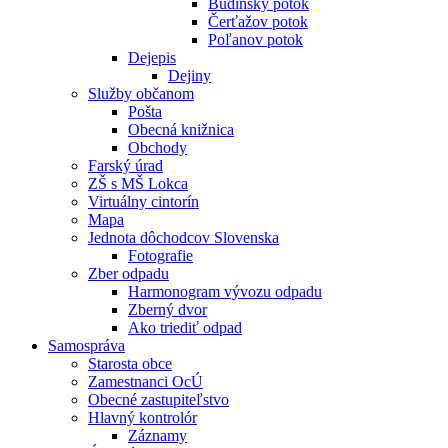
Budínsky potok
Čerťažov potok
Poľanov potok
Dejepis
Dejiny
Služby občanom
Pošta
Obecná knižnica
Obchody
Farský úrad
ZŠ s MŠ Lokca
Virtuálny cintorín
Mapa
Jednota dôchodcov Slovenska
Fotografie
Zber odpadu
Harmonogram vývozu odpadu
Zberný dvor
Ako triediť odpad
Samospráva
Starosta obce
Zamestnanci OcÚ
Obecné zastupiteľstvo
Hlavný kontrolór
Záznamy