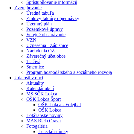
Sprístupňovanie informácií
Zverejňovanie
Úradná tabuľa
Zmluvy faktúry objednávky
Územný plán
Pozemkové úpravy
Verejné obstarávanie
VZN
Uznesenia - Zápisnice
Nariadenia OZ
Záverečný účet obce
Tlačivá
Smernice
Program hospodárskeho a sociálneho rozvoja
Udalosti v obci
Aktuality
Kalendár akcií
MS SČK Lokca
OŠK Lokca Šport
OŠK Lokca - Volejbal
OŠK Lokca
Lokčianske noviny
MAS Biela Orava
Fotogaléria
Letecké snímky