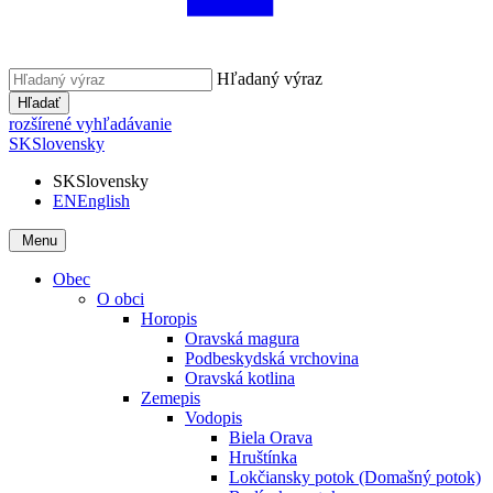
Hľadaný výraz
Hľadať
rozšírené vyhľadávanie
SK
Slovensky
SK
Slovensky
EN
English
Menu
Obec
O obci
Horopis
Oravská magura
Podbeskydská vrchovina
Oravská kotlina
Zemepis
Vodopis
Biela Orava
Hruštínka
Lokčiansky potok (Domašný potok)