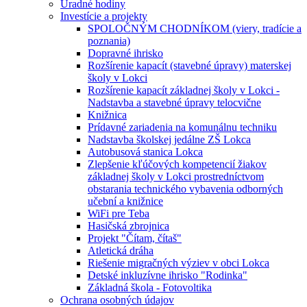
Úradné hodiny
Investície a projekty
SPOLOČNÝM CHODNÍKOM (viery, tradície a
poznania)
Dopravné ihrisko
Rozšírenie kapacít (stavebné úpravy) materskej
školy v Lokci
Rozšírenie kapacít základnej školy v Lokci -
Nadstavba a stavebné úpravy telocvične
Knižnica
Prídavné zariadenia na komunálnu techniku
Nadstavba školskej jedálne ZŠ Lokca
Autobusová stanica Lokca
Zlepšenie kľúčových kompetencií žiakov
základnej školy v Lokci prostredníctvom
obstarania technického vybavenia odborných
učební a knižnice
WiFi pre Teba
Hasičská zbrojnica
Projekt "Čítam, čítaš"
Atletická dráha
Riešenie migračných výziev v obci Lokca
Detské inkluzívne ihrisko "Rodinka"
Základná škola - Fotovoltika
Ochrana osobných údajov