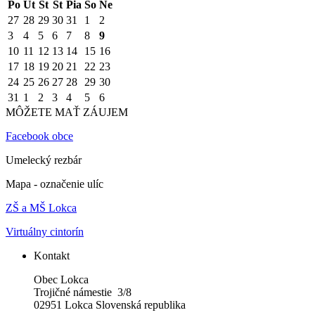
Po
Ut
St
Št
Pia
So
Ne
27
28
29
30
31
1
2
3
4
5
6
7
8
9
10
11
12
13
14
15
16
17
18
19
20
21
22
23
24
25
26
27
28
29
30
31
1
2
3
4
5
6
MÔŽETE MAŤ ZÁUJEM
Facebook obce
Umelecký rezbár
Mapa - označenie ulíc
ZŠ a MŠ Lokca
Virtuálny cintorín
Kontakt
Obec Lokca
Trojičné námestie 3/8
02951 Lokca Slovenská republika