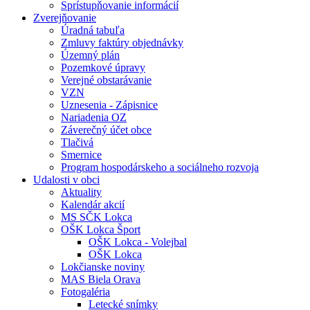
Sprístupňovanie informácií
Zverejňovanie
Úradná tabuľa
Zmluvy faktúry objednávky
Územný plán
Pozemkové úpravy
Verejné obstarávanie
VZN
Uznesenia - Zápisnice
Nariadenia OZ
Záverečný účet obce
Tlačivá
Smernice
Program hospodárskeho a sociálneho rozvoja
Udalosti v obci
Aktuality
Kalendár akcií
MS SČK Lokca
OŠK Lokca Šport
OŠK Lokca - Volejbal
OŠK Lokca
Lokčianske noviny
MAS Biela Orava
Fotogaléria
Letecké snímky