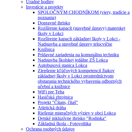
Úradné hodiny
Investície a projekty
SPOLOČNÝM CHODNÍKOM (viery, tradície a
poznania)
Dopravné ihrisko
Rozšírenie kapacít (stavebné úpravy) materskej
školy v Lokci
Rozšírenie kapacít základnej školy v Lokci -
Nadstavba a stavebné úpravy telocvične
Knižnica
Prídavné zariadenia na komunálnu techniku
Nadstavba školskej jedálne ZŠ Lokca
Autobusová stanica Lokca
Zlepšenie kľúčových kompetencií žiakov
základnej školy v Lokci prostredníctvom
obstarania technického vybavenia odborných
učební a knižnice
WiFi pre Teba
Hasičská zbrojnica
Projekt "Čítam, čítaš"
Atletická dráha
Riešenie migračných výziev v obci Lokca
Detské inkluzívne ihrisko "Rodinka"
Základná škola - Fotovoltika
Ochrana osobných údajov