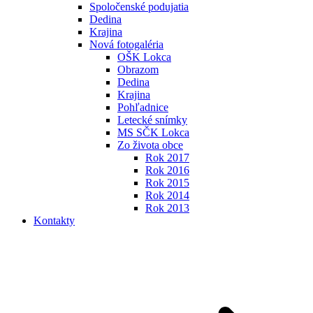
Spoločenské podujatia
Dedina
Krajina
Nová fotogaléria
OŠK Lokca
Obrazom
Dedina
Krajina
Pohľadnice
Letecké snímky
MS SČK Lokca
Zo života obce
Rok 2017
Rok 2016
Rok 2015
Rok 2014
Rok 2013
Kontakty