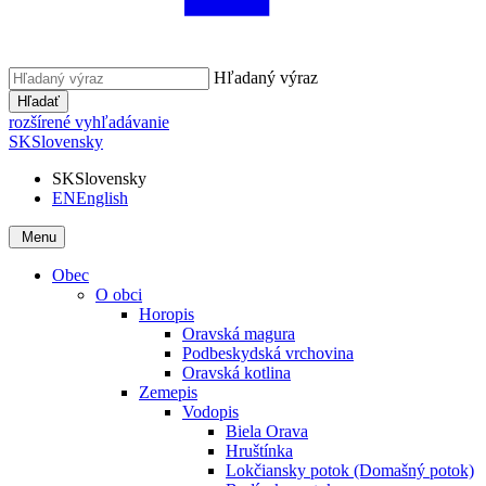
Hľadaný výraz
Hľadať
rozšírené vyhľadávanie
SK
Slovensky
SK
Slovensky
EN
English
Menu
Obec
O obci
Horopis
Oravská magura
Podbeskydská vrchovina
Oravská kotlina
Zemepis
Vodopis
Biela Orava
Hruštínka
Lokčiansky potok (Domašný potok)