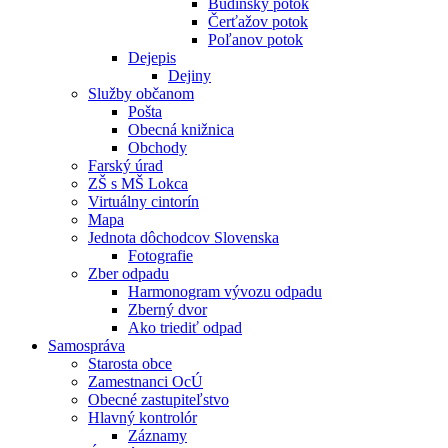
Budínsky potok
Čerťažov potok
Poľanov potok
Dejepis
Dejiny
Služby občanom
Pošta
Obecná knižnica
Obchody
Farský úrad
ZŠ s MŠ Lokca
Virtuálny cintorín
Mapa
Jednota dôchodcov Slovenska
Fotografie
Zber odpadu
Harmonogram vývozu odpadu
Zberný dvor
Ako triediť odpad
Samospráva
Starosta obce
Zamestnanci OcÚ
Obecné zastupiteľstvo
Hlavný kontrolór
Záznamy