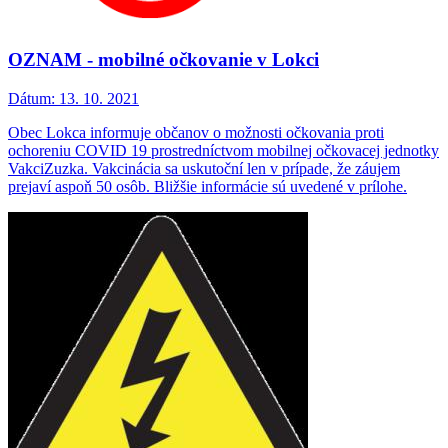
OZNAM - mobilné očkovanie v Lokci
Dátum:
13. 10. 2021
Obec Lokca informuje občanov o možnosti očkovania proti
ochoreniu COVID 19 prostredníctvom mobilnej očkovacej jednotky
VakciZuzka. Vakcinácia sa uskutoční len v prípade, že záujem
prejaví aspoň 50 osôb. Bližšie informácie sú uvedené v prílohe.