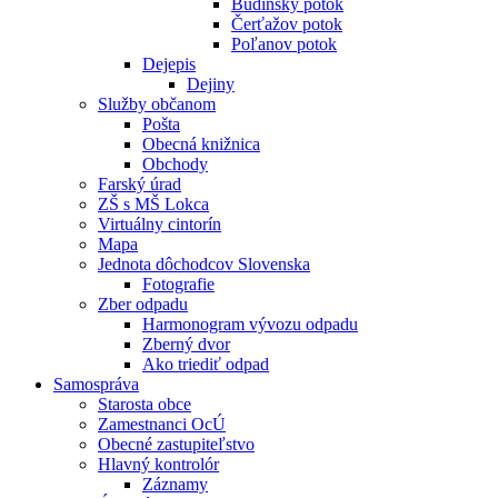
Budínsky potok
Čerťažov potok
Poľanov potok
Dejepis
Dejiny
Služby občanom
Pošta
Obecná knižnica
Obchody
Farský úrad
ZŠ s MŠ Lokca
Virtuálny cintorín
Mapa
Jednota dôchodcov Slovenska
Fotografie
Zber odpadu
Harmonogram vývozu odpadu
Zberný dvor
Ako triediť odpad
Samospráva
Starosta obce
Zamestnanci OcÚ
Obecné zastupiteľstvo
Hlavný kontrolór
Záznamy