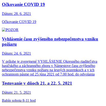
Očkovanie COVID 19
Dátum:
28. 6. 2021
Očkovanie COVID 19
Vyhlásenie času zvýšeného nebezpečenstva vzniku
požiaru
Dátum:
24. 6. 2021
V prílohe je zverejnené VYHLÁSENIE Okresného riaditeľstva
hasičského a záchranného zboru v Námestove času zvýšeného
nebezpečenstva vzniku požiaru na lesných pozemkoch a v ich
ochrannom pásme od 25.júna 2021 od 7.00 hod. do odvolania
Testovanie v dňoch 21. a 22. 5. 2021
Dátum:
21. 5. 2021
Babín sobota 8-11 hod