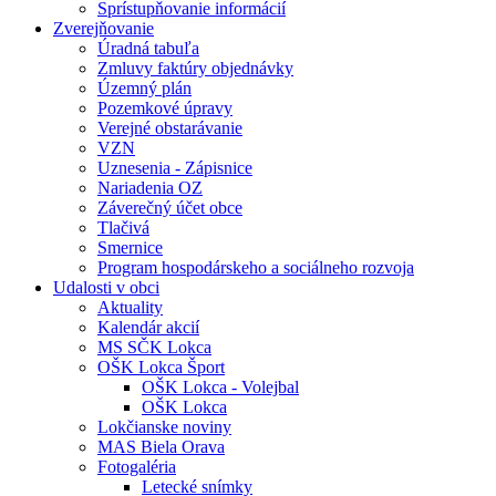
Sprístupňovanie informácií
Zverejňovanie
Úradná tabuľa
Zmluvy faktúry objednávky
Územný plán
Pozemkové úpravy
Verejné obstarávanie
VZN
Uznesenia - Zápisnice
Nariadenia OZ
Záverečný účet obce
Tlačivá
Smernice
Program hospodárskeho a sociálneho rozvoja
Udalosti v obci
Aktuality
Kalendár akcií
MS SČK Lokca
OŠK Lokca Šport
OŠK Lokca - Volejbal
OŠK Lokca
Lokčianske noviny
MAS Biela Orava
Fotogaléria
Letecké snímky