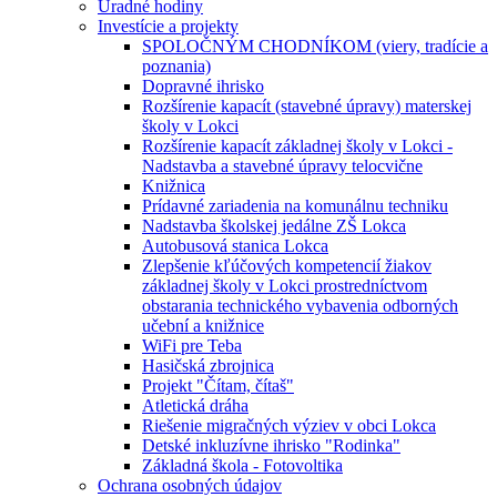
Úradné hodiny
Investície a projekty
SPOLOČNÝM CHODNÍKOM (viery, tradície a
poznania)
Dopravné ihrisko
Rozšírenie kapacít (stavebné úpravy) materskej
školy v Lokci
Rozšírenie kapacít základnej školy v Lokci -
Nadstavba a stavebné úpravy telocvične
Knižnica
Prídavné zariadenia na komunálnu techniku
Nadstavba školskej jedálne ZŠ Lokca
Autobusová stanica Lokca
Zlepšenie kľúčových kompetencií žiakov
základnej školy v Lokci prostredníctvom
obstarania technického vybavenia odborných
učební a knižnice
WiFi pre Teba
Hasičská zbrojnica
Projekt "Čítam, čítaš"
Atletická dráha
Riešenie migračných výziev v obci Lokca
Detské inkluzívne ihrisko "Rodinka"
Základná škola - Fotovoltika
Ochrana osobných údajov