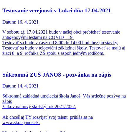
Testovanie verejnosti v Lokci dňa 17.04.2021
Dátum:
16. 4. 2021
V sobotu t.j. 17.04.2021 bude v našej obci prebiehať testovanie
antigénovými testami na COVID - 19.
Testovať sa bude v čase: od 8:00 do 14:00 hod. bez prestávky.
Testovať sa bude v telocvični základnej školy. Testovať sa majú aj
žiaci 8. a 9. ročníka ZŠ spolu s aspoň jedným rodičom.
Súkromná ZUŠ JÁNOŠ - pozvánka na zápis
Dátum:
14. 4. 2021
Súkromná základná umelecká škola Jánoš, Vás srdečne pozýva na
zápis
žiakov na nový školský rok 2021/2022.
Ak chceš aj TY rozvíjať svoj talent, prihlás sa na
www.skolajanos.sk.