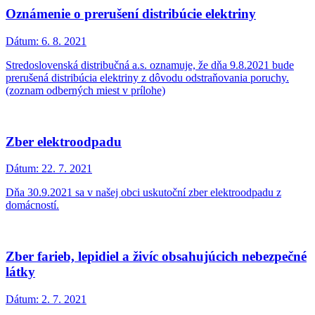
Oznámenie o prerušení distribúcie elektriny
Dátum:
6. 8. 2021
Stredoslovenská distribučná a.s. oznamuje, že dňa 9.8.2021 bude
prerušená distribúcia elektriny z dôvodu odstraňovania poruchy.
(zoznam odberných miest v prílohe)
Zber elektroodpadu
Dátum:
22. 7. 2021
Dňa 30.9.2021 sa v našej obci uskutoční zber elektroodpadu z
domácností.
Zber farieb, lepidiel a živíc obsahujúcich nebezpečné
látky
Dátum:
2. 7. 2021