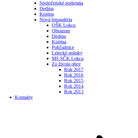
Spoločenské podujatia
Dedina
Krajina
Nová fotogaléria
OŠK Lokca
Obrazom
Dedina
Krajina
Pohľadnice
Letecké snímky
MS SČK Lokca
Zo života obce
Rok 2017
Rok 2016
Rok 2015
Rok 2014
Rok 2013
Kontakty