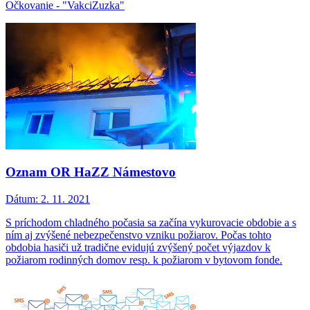
Očkovanie - "VakciZuzka"
Oznam OR HaZZ Námestovo
Dátum:
2. 11. 2021
S príchodom chladného počasia sa začína vykurovacie obdobie a s
ním aj zvýšené nebezpečenstvo vzniku požiarov. Počas tohto
obdobia hasiči už tradične evidujú zvýšený počet výjazdov k
požiarom rodinných domov resp. k požiarom v bytovom fonde.