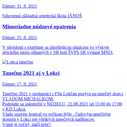
Dátum:
31. 8. 2021
Súkromná základná umelecká škola JÁNOŠ
Mimoriadne núdzové opatrenia
Dátum:
25. 8. 2021
V súvislosti s extrémne sa zhoršujúcou situáciou vo výskyte
afrického moru ošípaných v SR boli ŠVPS SR vydané MNO:
Tanečno 2021 aj v Lokci
Dátum:
17. 8. 2021
Tanečno 2021 v spolupráci s FSk Lokčan pozýva na tanečný dom s
VLADOM MICHALKOM.
Podujatie sa uskutoční v NEDEĽU, 22.08.2021 od 15:00 do 17:00
v KD Lokca.
Vlado uzavrie festival vo veľkom štýle - ľudovým tanečným
domom v Lokci pre všetkých tanečných nadšencov.
Vstup je voľný, stačí prísť!