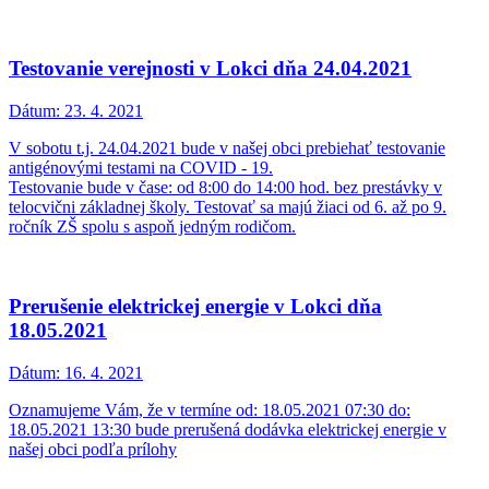
Testovanie verejnosti v Lokci dňa 24.04.2021
Dátum:
23. 4. 2021
V sobotu t.j. 24.04.2021 bude v našej obci prebiehať testovanie
antigénovými testami na COVID - 19.
Testovanie bude v čase: od 8:00 do 14:00 hod. bez prestávky v
telocvični základnej školy. Testovať sa majú žiaci od 6. až po 9.
ročník ZŠ spolu s aspoň jedným rodičom.
Prerušenie elektrickej energie v Lokci dňa
18.05.2021
Dátum:
16. 4. 2021
Oznamujeme Vám, že v termíne od: 18.05.2021 07:30 do:
18.05.2021 13:30 bude prerušená dodávka elektrickej energie v
našej obci podľa prílohy