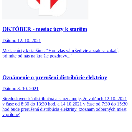
OKTÓBER - mesiac úcty k starším
Dátum:
12. 10. 2021
Mesiac úcty k starším - "Hoc vlas vám šedivie a zrak sa zakalí,
prijmite od nás najkrajšie pozdravy..."
Oznámenie o prerušení distribúcie elektriny
Dátum:
8. 10. 2021
Stredoslovenská distribučná a.s. oznamuje, že v dňoch 12.10. 2021
v čase od 8:30 do 13:30 hod. a 14.10.2021 v čase od 7:30 do 15:30
hod bude prerušená distribúcia elektriny. (zoznam odberných miest
v prílohe)