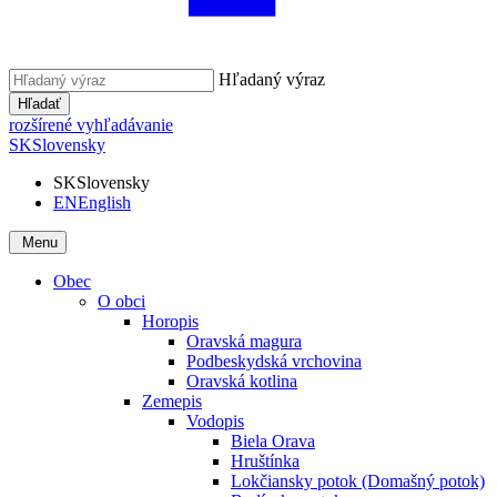
Hľadaný výraz
Hľadať
rozšírené vyhľadávanie
SK
Slovensky
SK
Slovensky
EN
English
Menu
Obec
O obci
Horopis
Oravská magura
Podbeskydská vrchovina
Oravská kotlina
Zemepis
Vodopis
Biela Orava
Hruštínka
Lokčiansky potok (Domašný potok)