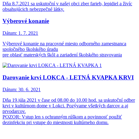
Dňa 8.7.2021 sa uskutoční v našej obci zber farieb, lepidiel a živíc
obsahujúcich nebezpečné látky.
Výberové konanie
Dátum:
1. 7. 2021
Výberové konanie na pracovné miesto odborného zamestnanca
spoločného školského úradu
pre oblasť materských škôl a zariadení školského stravovania
Darovanie krvi LOKCA - LETNÁ KVAPKA KRVI
Dátum:
30. 6. 2021
Dňa 19.júla 2021 v čase od 08.00 do 10.00 hod. sa uskutoční odber
krvi v kultúrnom dome v Lokci. Pozývame všetkých darcov a aj
prvodarcov.
POZOR: Vstup len s ochranným rúškom a povinnosť použiť
dezinfekciu pri vstupe do miestnosti kultúrneho domu.