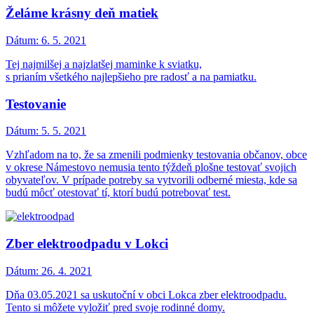
Želáme krásny deň matiek
Dátum:
6. 5. 2021
Tej najmilšej a najzlatšej maminke k sviatku,
s prianím všetkého najlepšieho pre radosť a na pamiatku.
Testovanie
Dátum:
5. 5. 2021
Vzhľadom na to, že sa zmenili podmienky testovania občanov, obce
v okrese Námestovo nemusia tento týždeň plošne testovať svojich
obyvateľov. V prípade potreby sa vytvorili odberné miesta, kde sa
budú môcť otestovať tí, ktorí budú potrebovať test.
Zber elektroodpadu v Lokci
Dátum:
26. 4. 2021
Dňa 03.05.2021 sa uskutoční v obci Lokca zber elektroodpadu.
Tento si môžete vyložiť pred svoje rodinné domy.