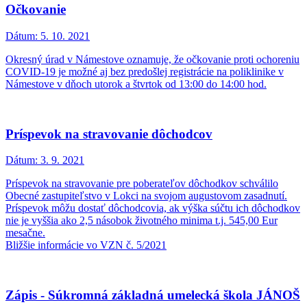
Očkovanie
Dátum:
5. 10. 2021
Okresný úrad v Námestove oznamuje, že očkovanie proti ochoreniu
COVID-19 je možné aj bez predošlej registrácie na poliklinike v
Námestove v dňoch utorok a štvrtok od 13:00 do 14:00 hod.
Príspevok na stravovanie dôchodcov
Dátum:
3. 9. 2021
Príspevok na stravovanie pre poberateľov dôchodkov schválilo
Obecné zastupiteľstvo v Lokci na svojom augustovom zasadnutí.
Príspevok môžu dostať dôchodcovia, ak výška súčtu ich dôchodkov
nie je vyššia ako 2,5 násobok životného minima t.j. 545,00 Eur
mesačne.
Bližšie informácie vo VZN č. 5/2021
Zápis - Súkromná základná umelecká škola JÁNOŠ