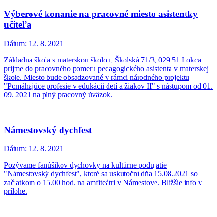
Výberové konanie na pracovné miesto asistentky
učiteľa
Dátum:
12. 8. 2021
Základná škola s materskou školou, Školská 71/3, 029 51 Lokca
prijme do pracovného pomeru pedagogického asistenta v materskej
škole. Miesto bude obsadzované v rámci národného projektu
"Pomáhajúce profesie v edukácii detí a žiakov II" s nástupom od 01.
09. 2021 na plný pracovný úväzok.
Námestovský dychfest
Dátum:
12. 8. 2021
Pozývame fanúšikov dychovky na kultúrne podujatie
"Námestovský dychfest", ktoré sa uskutoční dňa 15.08.2021 so
začiatkom o 15.00 hod. na amfiteátri v Námestove. Bližšie info v
prílohe.