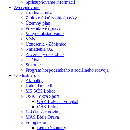
Sprístupňovanie informácií
Zverejňovanie
Úradná tabuľa
Zmluvy faktúry objednávky
Územný plán
Pozemkové úpravy
Verejné obstarávanie
VZN
Uznesenia - Zápisnice
Nariadenia OZ
Záverečný účet obce
Tlačivá
Smernice
Program hospodárskeho a sociálneho rozvoja
Udalosti v obci
Aktuality
Kalendár akcií
MS SČK Lokca
OŠK Lokca Šport
OŠK Lokca - Volejbal
OŠK Lokca
Lokčianske noviny
MAS Biela Orava
Fotogaléria
Letecké snímky