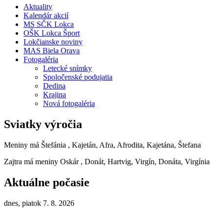
Aktuality
Kalendár akcií
MS SČK Lokca
OŠK Lokca Šport
Lokčianske noviny
MAS Biela Orava
Fotogaléria
Letecké snímky
Spoločenské podujatia
Dedina
Krajina
Nová fotogaléria
Sviatky výročia
Meniny má
Štefánia
, Kajetán, Afra, Afrodita, Kajetána, Štefana
Zajtra má meniny
Oskár
, Donát, Hartvig, Virgín, Donáta, Virgínia
Aktuálne počasie
dnes, piatok 7. 8. 2026