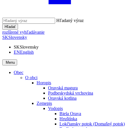
Hľadaný výraz
Hľadať
rozšírené vyhľadávanie
SK
Slovensky
SK
Slovensky
EN
English
Menu
Obec
O obci
Horopis
Oravská magura
Podbeskydská vrchovina
Oravská kotlina
Zemepis
Vodopis
Biela Orava
Hruštínka
Lokčiansky potok (Domašný potok)