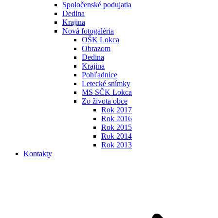
Spoločenské podujatia
Dedina
Krajina
Nová fotogaléria
OŠK Lokca
Obrazom
Dedina
Krajina
Pohľadnice
Letecké snímky
MS SČK Lokca
Zo života obce
Rok 2017
Rok 2016
Rok 2015
Rok 2014
Rok 2013
Kontakty