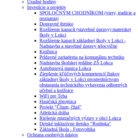
Úradné hodiny
Investície a projekty
SPOLOČNÝM CHODNÍKOM (viery, tradície a
poznania)
Dopravné ihrisko
Rozšírenie kapacít (stavebné úpravy) materskej
školy v Lokci
Rozšírenie kapacít základnej školy v Lokci -
Nadstavba a stavebné úpravy telocvične
Knižnica
Prídavné zariadenia na komunálnu techniku
Nadstavba školskej jedálne ZŠ Lokca
Autobusová stanica Lokca
Zlepšenie kľúčových kompetencií žiakov
základnej školy v Lokci prostredníctvom
obstarania technického vybavenia odborných
učební a knižnice
WiFi pre Teba
Hasičská zbrojnica
Projekt "Čítam, čítaš"
Atletická dráha
Riešenie migračných výziev v obci Lokca
Detské inkluzívne ihrisko "Rodinka"
Základná škola - Fotovoltika
Ochrana osobných údajov