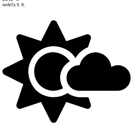
nedeľa
9. 8.