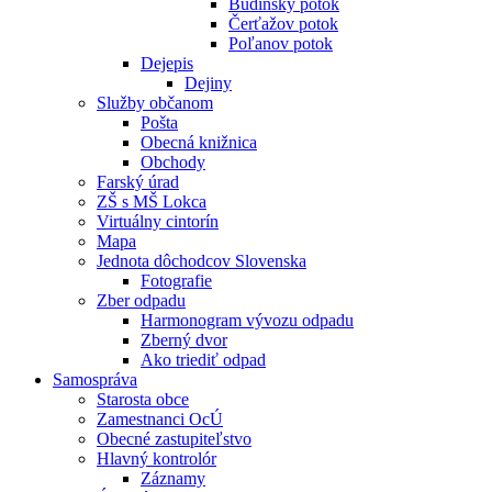
Budínsky potok
Čerťažov potok
Poľanov potok
Dejepis
Dejiny
Služby občanom
Pošta
Obecná knižnica
Obchody
Farský úrad
ZŠ s MŠ Lokca
Virtuálny cintorín
Mapa
Jednota dôchodcov Slovenska
Fotografie
Zber odpadu
Harmonogram vývozu odpadu
Zberný dvor
Ako triediť odpad
Samospráva
Starosta obce
Zamestnanci OcÚ
Obecné zastupiteľstvo
Hlavný kontrolór
Záznamy