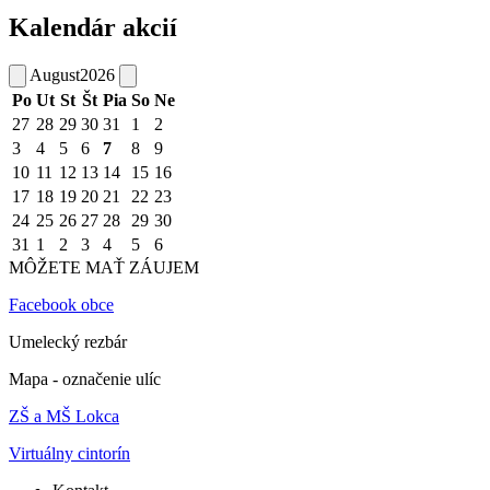
Kalendár akcií
August
2026
Po
Ut
St
Št
Pia
So
Ne
27
28
29
30
31
1
2
3
4
5
6
7
8
9
10
11
12
13
14
15
16
17
18
19
20
21
22
23
24
25
26
27
28
29
30
31
1
2
3
4
5
6
MÔŽETE MAŤ ZÁUJEM
Facebook obce
Umelecký rezbár
Mapa - označenie ulíc
ZŠ a MŠ Lokca
Virtuálny cintorín