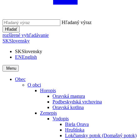
Hľadaný výraz
Hľadať
rozšírené vyhľadávanie
SK
Slovensky
SK
Slovensky
EN
English
Menu
Obec
O obci
Horopis
Oravská magura
Podbeskydská vrchovina
Oravská kotlina
Zemepis
Vodopis
Biela Orava
Hruštínka
Lokčiansky potok (Domašný potok)