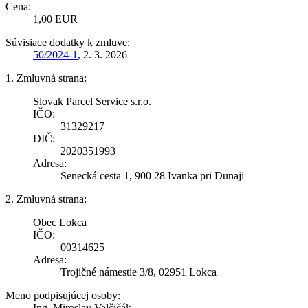
Cena:
1,00 EUR
Súvisiace dodatky k zmluve:
50/2024-1
, 2. 3. 2026
1. Zmluvná strana:
Slovak Parcel Service s.r.o.
IČO:
31329217
DIČ:
2020351993
Adresa:
Senecká cesta 1, 900 28 Ivanka pri Dunaji
2. Zmluvná strana:
Obec Lokca
IČO:
00314625
Adresa:
Trojičné námestie 3/8, 02951 Lokca
Meno podpisujúcej osoby:
Ing. Miroslav Valčičák