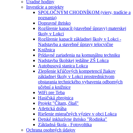
Úradné hodiny
Investície a projekty
SPOLOČNÝM CHODNÍKOM (viery, tradície a
poznania)
Dopravné ihrisko
Rozšírenie kapacít (stavebné úpravy) materskej
školy v Lokci
Rozšírenie kapacít základnej školy v Lokci -
Nadstavba a stavebné úpravy telocvične
Knižnica
Prídavné zariadenia na komunálnu techniku
Nadstavba školskej jedálne ZŠ Lokca
Autobusová stanica Lokca
Zlepšenie kľúčových kompetencií žiakov
základnej školy v Lokci prostredníctvom
obstarania technického vybavenia odborných
učební a knižnice
WiFi pre Teba
Hasičská zbrojnica
Projekt "Čítam, čítaš"
Atletická dráha
Riešenie migračných výziev v obci Lokca
Detské inkluzívne ihrisko "Rodinka"
Základná škola - Fotovoltika
Ochrana osobných údajov