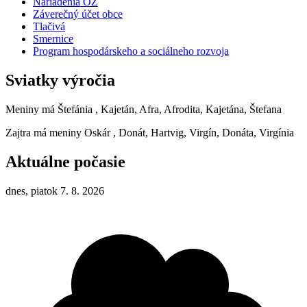
Nariadenia OZ
Záverečný účet obce
Tlačivá
Smernice
Program hospodárskeho a sociálneho rozvoja
Sviatky výročia
Meniny má
Štefánia
, Kajetán, Afra, Afrodita, Kajetána, Štefana
Zajtra má meniny
Oskár
, Donát, Hartvig, Virgín, Donáta, Virgínia
Aktuálne počasie
dnes, piatok 7. 8. 2026