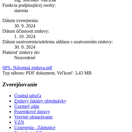
Funkcia podpisujúcej osoby:
starosta
Dátum zverejnenia:
30. 9. 2024
Dátum účinnosti zmluvy:
1. 10. 2024
Dátum uzatvorenia/udelenia súhlasu s uzatvorením zmluvy:
30. 9. 2024
Platnosť zmluvy do:
Neuvedené
SPS- Nájomná zmluva.pdf
Typ súboru: PDF dokument, Veľkosť: 3,43 MB
Zverejňovanie
Úradná tabuľa
Zmluvy faktúry objednávky
Územný plán
Pozemkové úpravy
Verejné obstarávanie
VZN
Uznesenia - Zápisnice