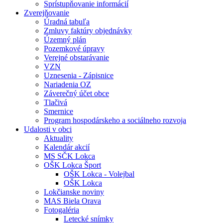
Sprístupňovanie informácií
Zverejňovanie
Úradná tabuľa
Zmluvy faktúry objednávky
Územný plán
Pozemkové úpravy
Verejné obstarávanie
VZN
Uznesenia - Zápisnice
Nariadenia OZ
Záverečný účet obce
Tlačivá
Smernice
Program hospodárskeho a sociálneho rozvoja
Udalosti v obci
Aktuality
Kalendár akcií
MS SČK Lokca
OŠK Lokca Šport
OŠK Lokca - Volejbal
OŠK Lokca
Lokčianske noviny
MAS Biela Orava
Fotogaléria
Letecké snímky