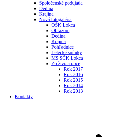
Spoločenské podujatia
Dedina
Krajina
Nová fotogaléria
OŠK Lokca
Obrazom
Dedina
Krajina
Pohľadnice
Letecké snímky
MS SČK Lokca
Zo života obce
Rok 2017
Rok 2016
Rok 2015
Rok 2014
Rok 2013
Kontakty