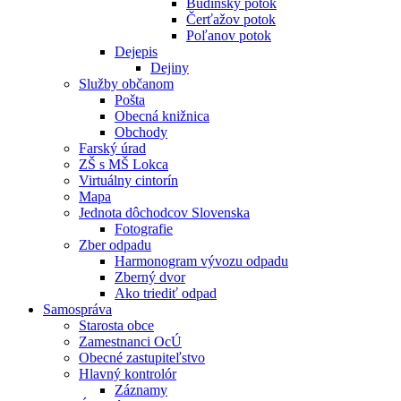
Budínsky potok
Čerťažov potok
Poľanov potok
Dejepis
Dejiny
Služby občanom
Pošta
Obecná knižnica
Obchody
Farský úrad
ZŠ s MŠ Lokca
Virtuálny cintorín
Mapa
Jednota dôchodcov Slovenska
Fotografie
Zber odpadu
Harmonogram vývozu odpadu
Zberný dvor
Ako triediť odpad
Samospráva
Starosta obce
Zamestnanci OcÚ
Obecné zastupiteľstvo
Hlavný kontrolór
Záznamy