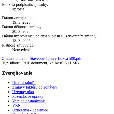
Funkcia podpisujúcej osoby:
starosta
Dátum zverejnenia:
19. 3. 2025
Dátum účinnosti zmluvy:
20. 3. 2025
Dátum uzatvorenia/udelenia súhlasu s uzatvorením zmluvy:
18. 3. 2025
Platnosť zmluvy do:
Neuvedené
Zmluva o dielo - Stavebné úpravy Lokca 500.pdf
Typ súboru: PDF dokument, Veľkosť: 5,11 MB
Zverejňovanie
Úradná tabuľa
Zmluvy faktúry objednávky
Územný plán
Pozemkové úpravy
Verejné obstarávanie
VZN
Uznesenia - Zápisnice