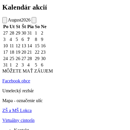
Kalendár akcií
August
2026
Po
Ut
St
Št
Pia
So
Ne
27
28
29
30
31
1
2
3
4
5
6
7
8
9
10
11
12
13
14
15
16
17
18
19
20
21
22
23
24
25
26
27
28
29
30
31
1
2
3
4
5
6
MÔŽETE MAŤ ZÁUJEM
Facebook obce
Umelecký rezbár
Mapa - označenie ulíc
ZŠ a MŠ Lokca
Virtuálny cintorín