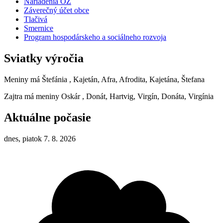
Nariadenia OZ
Záverečný účet obce
Tlačivá
Smernice
Program hospodárskeho a sociálneho rozvoja
Sviatky výročia
Meniny má
Štefánia
, Kajetán, Afra, Afrodita, Kajetána, Štefana
Zajtra má meniny
Oskár
, Donát, Hartvig, Virgín, Donáta, Virgínia
Aktuálne počasie
dnes, piatok 7. 8. 2026