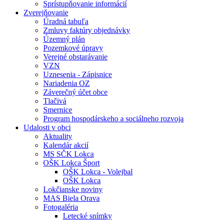
Sprístupňovanie informácií
Zverejňovanie
Úradná tabuľa
Zmluvy faktúry objednávky
Územný plán
Pozemkové úpravy
Verejné obstarávanie
VZN
Uznesenia - Zápisnice
Nariadenia OZ
Záverečný účet obce
Tlačivá
Smernice
Program hospodárskeho a sociálneho rozvoja
Udalosti v obci
Aktuality
Kalendár akcií
MS SČK Lokca
OŠK Lokca Šport
OŠK Lokca - Volejbal
OŠK Lokca
Lokčianske noviny
MAS Biela Orava
Fotogaléria
Letecké snímky