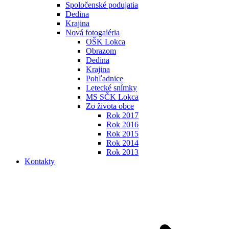
Spoločenské podujatia
Dedina
Krajina
Nová fotogaléria
OŠK Lokca
Obrazom
Dedina
Krajina
Pohľadnice
Letecké snímky
MS SČK Lokca
Zo života obce
Rok 2017
Rok 2016
Rok 2015
Rok 2014
Rok 2013
Kontakty