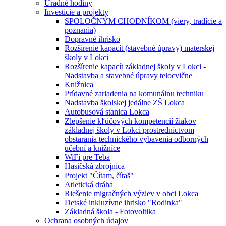
Úradné hodiny
Investície a projekty
SPOLOČNÝM CHODNÍKOM (viery, tradície a
poznania)
Dopravné ihrisko
Rozšírenie kapacít (stavebné úpravy) materskej
školy v Lokci
Rozšírenie kapacít základnej školy v Lokci -
Nadstavba a stavebné úpravy telocvične
Knižnica
Prídavné zariadenia na komunálnu techniku
Nadstavba školskej jedálne ZŠ Lokca
Autobusová stanica Lokca
Zlepšenie kľúčových kompetencií žiakov
základnej školy v Lokci prostredníctvom
obstarania technického vybavenia odborných
učební a knižnice
WiFi pre Teba
Hasičská zbrojnica
Projekt "Čítam, čítaš"
Atletická dráha
Riešenie migračných výziev v obci Lokca
Detské inkluzívne ihrisko "Rodinka"
Základná škola - Fotovoltika
Ochrana osobných údajov