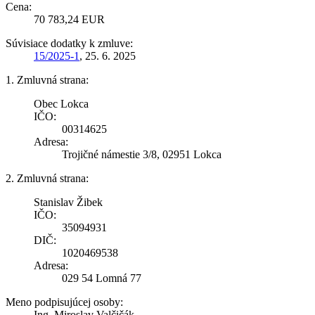
Cena:
70 783,24 EUR
Súvisiace dodatky k zmluve:
15/2025-1
, 25. 6. 2025
1. Zmluvná strana:
Obec Lokca
IČO:
00314625
Adresa:
Trojičné námestie 3/8, 02951 Lokca
2. Zmluvná strana:
Stanislav Žibek
IČO:
35094931
DIČ:
1020469538
Adresa:
029 54 Lomná 77
Meno podpisujúcej osoby:
Ing. Miroslav Valčičák