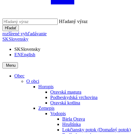
Hľadaný výraz
Hľadať
rozšírené vyhľadávanie
SK
Slovensky
SK
Slovensky
EN
English
Menu
Obec
O obci
Horopis
Oravská magura
Podbeskydská vrchovina
Oravská kotlina
Zemepis
Vodopis
Biela Orava
Hruštínka
Lokčiansky potok (Domašný potok)