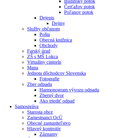
Budínsky potok
Čerťažov potok
Poľanov potok
Dejepis
Dejiny
Služby občanom
Pošta
Obecná knižnica
Obchody
Farský úrad
ZŠ s MŠ Lokca
Virtuálny cintorín
Mapa
Jednota dôchodcov Slovenska
Fotografie
Zber odpadu
Harmonogram vývozu odpadu
Zberný dvor
Ako triediť odpad
Samospráva
Starosta obce
Zamestnanci OcÚ
Obecné zastupiteľstvo
Hlavný kontrolór
Záznamy