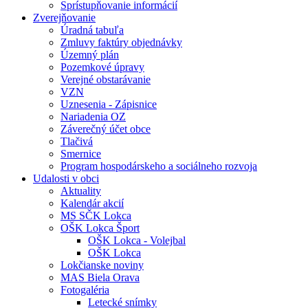
Sprístupňovanie informácií
Zverejňovanie
Úradná tabuľa
Zmluvy faktúry objednávky
Územný plán
Pozemkové úpravy
Verejné obstarávanie
VZN
Uznesenia - Zápisnice
Nariadenia OZ
Záverečný účet obce
Tlačivá
Smernice
Program hospodárskeho a sociálneho rozvoja
Udalosti v obci
Aktuality
Kalendár akcií
MS SČK Lokca
OŠK Lokca Šport
OŠK Lokca - Volejbal
OŠK Lokca
Lokčianske noviny
MAS Biela Orava
Fotogaléria
Letecké snímky