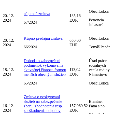
Obec Lokca
nájomná zmluva
20. 12.
135,16
Petronela
2024
EUR
67/2024
Juhasová
Kúpno-predajná zmluva
Obec Lokca
20. 12.
650,00
2024
EUR
66/2024
Tomáš Papán
Dohoda o zabezpečení
Úrad práce,
podmienok vykonávania
sociálnych
18. 12.
113,04
aktivačnej činnosti formou
vecí a rodiny
2024
EUR
menších obecných služieb
Námestovo
65/2024
Obec Lokca
Zmluva o poskytovaní
služieb na zabezpečenie
Brantner
16. 12.
157 069,52
zberu, zhodnotenia resp.
Fatra s.r.o.
2024
EUR
zneškodnenia odpadov