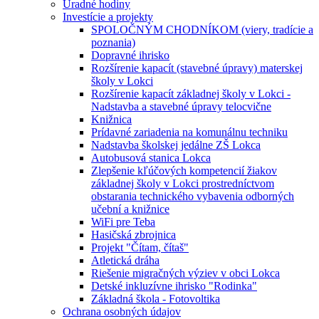
Úradné hodiny
Investície a projekty
SPOLOČNÝM CHODNÍKOM (viery, tradície a
poznania)
Dopravné ihrisko
Rozšírenie kapacít (stavebné úpravy) materskej
školy v Lokci
Rozšírenie kapacít základnej školy v Lokci -
Nadstavba a stavebné úpravy telocvične
Knižnica
Prídavné zariadenia na komunálnu techniku
Nadstavba školskej jedálne ZŠ Lokca
Autobusová stanica Lokca
Zlepšenie kľúčových kompetencií žiakov
základnej školy v Lokci prostredníctvom
obstarania technického vybavenia odborných
učební a knižnice
WiFi pre Teba
Hasičská zbrojnica
Projekt "Čítam, čítaš"
Atletická dráha
Riešenie migračných výziev v obci Lokca
Detské inkluzívne ihrisko "Rodinka"
Základná škola - Fotovoltika
Ochrana osobných údajov