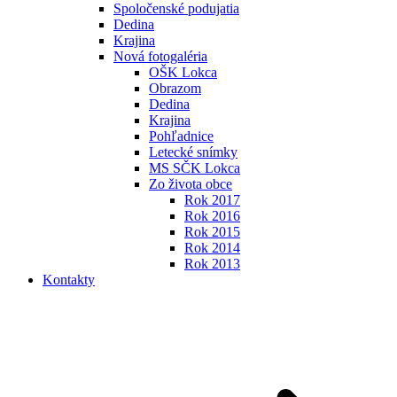
Spoločenské podujatia
Dedina
Krajina
Nová fotogaléria
OŠK Lokca
Obrazom
Dedina
Krajina
Pohľadnice
Letecké snímky
MS SČK Lokca
Zo života obce
Rok 2017
Rok 2016
Rok 2015
Rok 2014
Rok 2013
Kontakty