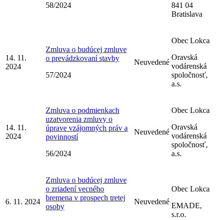
58/2024
841 04
Bratislava
Obec Lokca
Zmluva o budúcej zmluve
Oravská
14. 11.
o prevádzkovaní stavby
Neuvedené
vodárenská
2024
57/2024
spoločnosť,
a.s.
Zmluva o podmienkach
Obec Lokca
uzatvorenia zmluvy o
Oravská
14. 11.
úprave vzájomných práv a
Neuvedené
vodárenská
2024
povinností
spoločnosť,
56/2024
a.s.
Zmluva o budúcej zmluve
o zriadení vecného
Obec Lokca
bremena v prospech tretej
6. 11. 2024
Neuvedené
EMADE,
osoby
s.r.o.