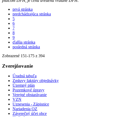
platcom DPH, je cena uvedená vrátane DPH.
prvá stránka
predchádzajúca stránka
5
6
7
8
9
ďalšia stránka
posledná stránka
Zobrazené
151
-
175
z 394
Zverejňovanie
Úradná tabuľa
Zmluvy faktúry objednávky
Územný plán
Pozemkové úpravy
Verejné obstarávanie
VZN
Uznesenia - Zápisnice
Nariadenia OZ
Záverečný účet obce