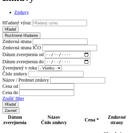
Zmluvy
Hľadaný výraz
Hľadať
Rozšírené hľadanie
Zmluvná strana
Zmluvná strana IČO
Dátum zverejnenia od
Dátum zverejnenia do
Zverejnený v roku
Číslo zmluvy
Názov / Predmet zmluvy
Cena od
Cena do
Zrušiť filter
Zavrieť
Dátum
Názov
Zmluvné
Cena *
zverejnenia
Číslo zmluvy
strany