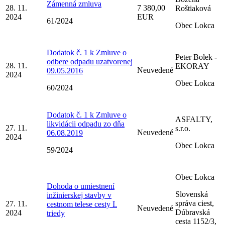
Zámenná zmluva
28. 11.
7 380,00
Roštiaková
2024
EUR
61/2024
Obec Lokca
Dodatok č. 1 k Zmluve o
Peter Bolek -
odbere odpadu uzatvorenej
28. 11.
EKORAY
Neuvedené
09.05.2016
2024
Obec Lokca
60/2024
Dodatok č. 1 k Zmluve o
ASFALTY,
likvidácii odpadu zo dňa
27. 11.
s.r.o.
Neuvedené
06.08.2019
2024
Obec Lokca
59/2024
Obec Lokca
Dohoda o umiestnení
Slovenská
inžinierskej stavby v
správa ciest,
27. 11.
cestnom telese cesty I.
Neuvedené
Dúbravská
2024
triedy
cesta 1152/3,