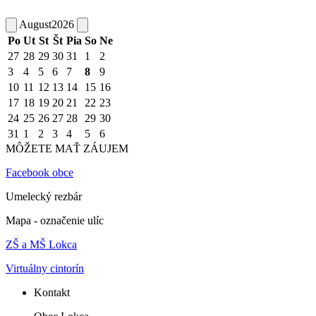
August
2026
Po
Ut
St
Št
Pia
So
Ne
27
28
29
30
31
1
2
3
4
5
6
7
8
9
10
11
12
13
14
15
16
17
18
19
20
21
22
23
24
25
26
27
28
29
30
31
1
2
3
4
5
6
MÔŽETE MAŤ ZÁUJEM
Facebook obce
Umelecký rezbár
Mapa - označenie ulíc
ZŠ a MŠ Lokca
Virtuálny cintorín
Kontakt