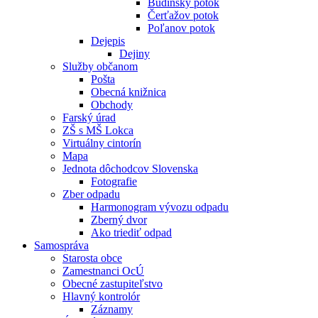
Budínsky potok
Čerťažov potok
Poľanov potok
Dejepis
Dejiny
Služby občanom
Pošta
Obecná knižnica
Obchody
Farský úrad
ZŠ s MŠ Lokca
Virtuálny cintorín
Mapa
Jednota dôchodcov Slovenska
Fotografie
Zber odpadu
Harmonogram vývozu odpadu
Zberný dvor
Ako triediť odpad
Samospráva
Starosta obce
Zamestnanci OcÚ
Obecné zastupiteľstvo
Hlavný kontrolór
Záznamy