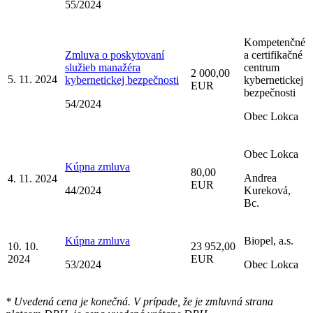
55/2024
Kompetenčné
Zmluva o poskytovaní
a certifikačné
služieb manažéra
centrum
2 000,00
5. 11. 2024
kybernetickej bezpečnosti
kybernetickej
EUR
bezpečnosti
54/2024
Obec Lokca
Obec Lokca
Kúpna zmluva
80,00
Andrea
4. 11. 2024
EUR
44/2024
Kureková,
Bc.
Kúpna zmluva
Biopel, a.s.
10. 10.
23 952,00
2024
EUR
53/2024
Obec Lokca
* Uvedená cena je konečná. V prípade, že je zmluvná strana