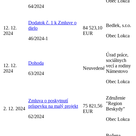
Obec Lokca
64/2024
Dodatok č. 1 k Zmluve o
Bedlek, s.r.o.
12. 12.
84 523,10
dielo
2024
EUR
Obec Lokca
46/2024-1
Úrad práce,
sociálnych
Dohoda
12. 12.
vecí a rodiny
Neuvedené
2024
Námestovo
63/2024
Obec Lokca
Združenie
Zmluva o poskytnutí
"Region
75 821,56
príspevku na malý projekt
2. 12. 2024
Beskydy"
EUR
62/2024
Obec Lokca
Božena