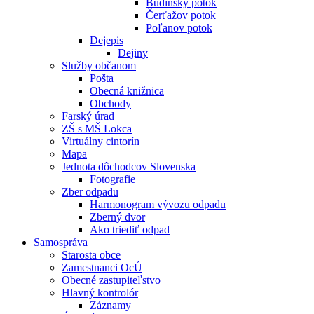
Budínsky potok
Čerťažov potok
Poľanov potok
Dejepis
Dejiny
Služby občanom
Pošta
Obecná knižnica
Obchody
Farský úrad
ZŠ s MŠ Lokca
Virtuálny cintorín
Mapa
Jednota dôchodcov Slovenska
Fotografie
Zber odpadu
Harmonogram vývozu odpadu
Zberný dvor
Ako triediť odpad
Samospráva
Starosta obce
Zamestnanci OcÚ
Obecné zastupiteľstvo
Hlavný kontrolór
Záznamy