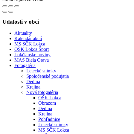
Udalosti v obci
Aktuality
Kalendár akcií
MS SČK Lokca
OŠK Lokca Šport
Lokčianske noviny
MAS Biela Orava
Fotogaléria
Letecké snímky
Spoločenské podujatia
Dedina
Krajina
Nová fotogaléria
OŠK Lokca
Obrazom
Dedina
Krajina
Pohľadnice
Letecké snímky
MS SČK Lokca