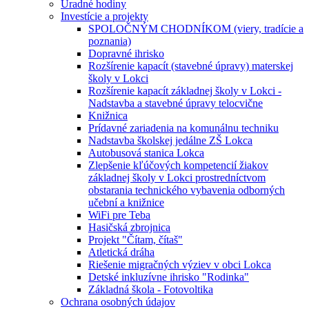
Úradné hodiny
Investície a projekty
SPOLOČNÝM CHODNÍKOM (viery, tradície a
poznania)
Dopravné ihrisko
Rozšírenie kapacít (stavebné úpravy) materskej
školy v Lokci
Rozšírenie kapacít základnej školy v Lokci -
Nadstavba a stavebné úpravy telocvične
Knižnica
Prídavné zariadenia na komunálnu techniku
Nadstavba školskej jedálne ZŠ Lokca
Autobusová stanica Lokca
Zlepšenie kľúčových kompetencií žiakov
základnej školy v Lokci prostredníctvom
obstarania technického vybavenia odborných
učební a knižnice
WiFi pre Teba
Hasičská zbrojnica
Projekt "Čítam, čítaš"
Atletická dráha
Riešenie migračných výziev v obci Lokca
Detské inkluzívne ihrisko "Rodinka"
Základná škola - Fotovoltika
Ochrana osobných údajov