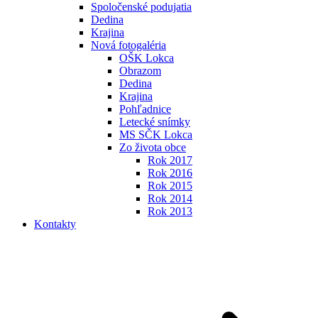
Spoločenské podujatia
Dedina
Krajina
Nová fotogaléria
OŠK Lokca
Obrazom
Dedina
Krajina
Pohľadnice
Letecké snímky
MS SČK Lokca
Zo života obce
Rok 2017
Rok 2016
Rok 2015
Rok 2014
Rok 2013
Kontakty