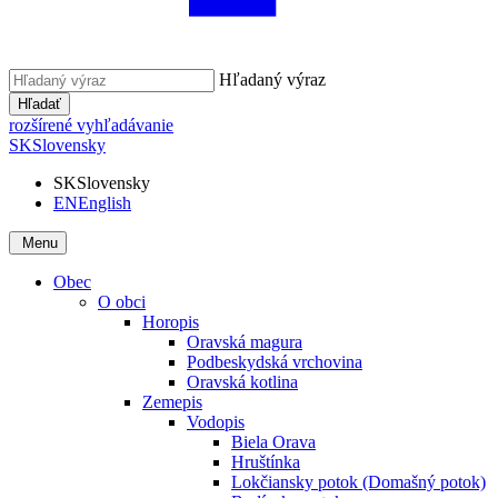
Hľadaný výraz
Hľadať
rozšírené vyhľadávanie
SK
Slovensky
SK
Slovensky
EN
English
Menu
Obec
O obci
Horopis
Oravská magura
Podbeskydská vrchovina
Oravská kotlina
Zemepis
Vodopis
Biela Orava
Hruštínka
Lokčiansky potok (Domašný potok)