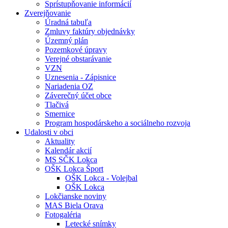
Sprístupňovanie informácií
Zverejňovanie
Úradná tabuľa
Zmluvy faktúry objednávky
Územný plán
Pozemkové úpravy
Verejné obstarávanie
VZN
Uznesenia - Zápisnice
Nariadenia OZ
Záverečný účet obce
Tlačivá
Smernice
Program hospodárskeho a sociálneho rozvoja
Udalosti v obci
Aktuality
Kalendár akcií
MS SČK Lokca
OŠK Lokca Šport
OŠK Lokca - Volejbal
OŠK Lokca
Lokčianske noviny
MAS Biela Orava
Fotogaléria
Letecké snímky