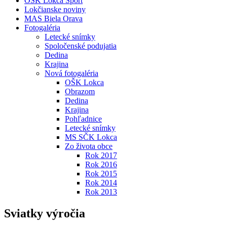
OŠK Lokca Šport
Lokčianske noviny
MAS Biela Orava
Fotogaléria
Letecké snímky
Spoločenské podujatia
Dedina
Krajina
Nová fotogaléria
OŠK Lokca
Obrazom
Dedina
Krajina
Pohľadnice
Letecké snímky
MS SČK Lokca
Zo života obce
Rok 2017
Rok 2016
Rok 2015
Rok 2014
Rok 2013
Sviatky výročia