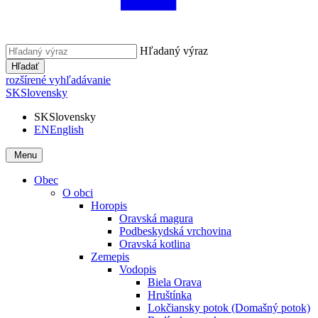
Hľadaný výraz
Hľadať
rozšírené vyhľadávanie
SK
Slovensky
SK
Slovensky
EN
English
Menu
Obec
O obci
Horopis
Oravská magura
Podbeskydská vrchovina
Oravská kotlina
Zemepis
Vodopis
Biela Orava
Hruštínka
Lokčiansky potok (Domašný potok)