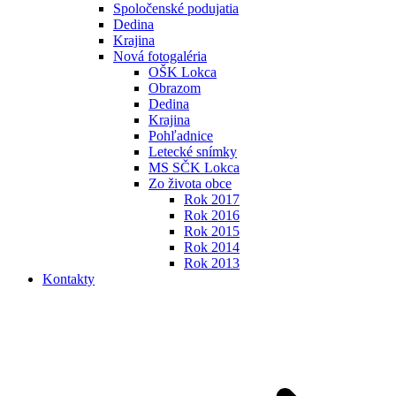
Spoločenské podujatia
Dedina
Krajina
Nová fotogaléria
OŠK Lokca
Obrazom
Dedina
Krajina
Pohľadnice
Letecké snímky
MS SČK Lokca
Zo života obce
Rok 2017
Rok 2016
Rok 2015
Rok 2014
Rok 2013
Kontakty