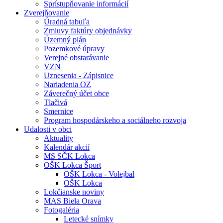
Sprístupňovanie informácií
Zverejňovanie
Úradná tabuľa
Zmluvy faktúry objednávky
Územný plán
Pozemkové úpravy
Verejné obstarávanie
VZN
Uznesenia - Zápisnice
Nariadenia OZ
Záverečný účet obce
Tlačivá
Smernice
Program hospodárskeho a sociálneho rozvoja
Udalosti v obci
Aktuality
Kalendár akcií
MS SČK Lokca
OŠK Lokca Šport
OŠK Lokca - Volejbal
OŠK Lokca
Lokčianske noviny
MAS Biela Orava
Fotogaléria
Letecké snímky