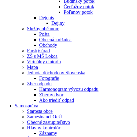
Budínsky potok
Čerťažov potok
Poľanov potok
Dejepis
Dejiny
Služby občanom
Pošta
Obecná knižnica
Obchody
Farský úrad
ZŠ s MŠ Lokca
Virtuálny cintorín
Mapa
Jednota dôchodcov Slovenska
Fotografie
Zber odpadu
Harmonogram vývozu odpadu
Zberný dvor
Ako triediť odpad
Samospráva
Starosta obce
Zamestnanci OcÚ
Obecné zastupiteľstvo
Hlavný kontrolór
Záznamy