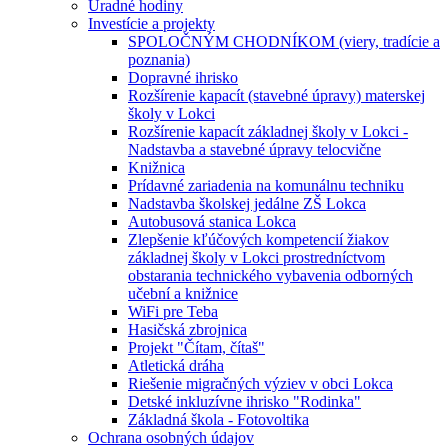
Úradné hodiny
Investície a projekty
SPOLOČNÝM CHODNÍKOM (viery, tradície a
poznania)
Dopravné ihrisko
Rozšírenie kapacít (stavebné úpravy) materskej
školy v Lokci
Rozšírenie kapacít základnej školy v Lokci -
Nadstavba a stavebné úpravy telocvične
Knižnica
Prídavné zariadenia na komunálnu techniku
Nadstavba školskej jedálne ZŠ Lokca
Autobusová stanica Lokca
Zlepšenie kľúčových kompetencií žiakov
základnej školy v Lokci prostredníctvom
obstarania technického vybavenia odborných
učební a knižnice
WiFi pre Teba
Hasičská zbrojnica
Projekt "Čítam, čítaš"
Atletická dráha
Riešenie migračných výziev v obci Lokca
Detské inkluzívne ihrisko "Rodinka"
Základná škola - Fotovoltika
Ochrana osobných údajov