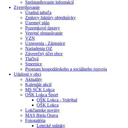
Sprístupňovanie informácií
Zverejňovanie
Úradná tabuľa
Zmluvy faktúry objednávky
Územný plán
Pozemkové úpravy
Verejné obstarávanie
VZN
Uznesenia - Zápisnice
Nariadenia OZ
Záverečný účet obce
Tlačivá
Smernice
Program hospodárskeho a sociálneho rozvoja
Udalosti v obci
Aktuality
Kalendár akcií
MS SČK Lokca
OŠK Lokca Šport
OŠK Lokca - Volejbal
OŠK Lokca
Lokčianske noviny
MAS Biela Orava
Fotogaléria
Letecké snímky