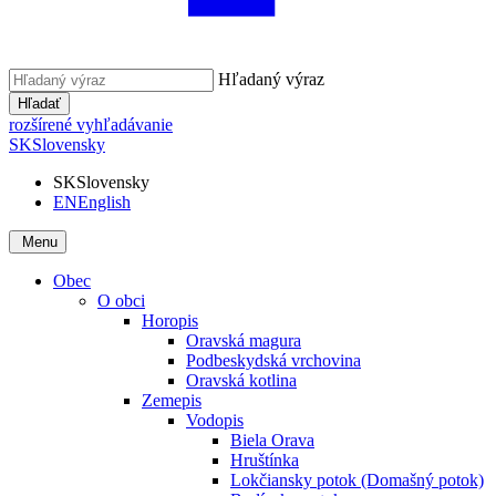
Hľadaný výraz
Hľadať
rozšírené vyhľadávanie
SK
Slovensky
SK
Slovensky
EN
English
Menu
Obec
O obci
Horopis
Oravská magura
Podbeskydská vrchovina
Oravská kotlina
Zemepis
Vodopis
Biela Orava
Hruštínka
Lokčiansky potok (Domašný potok)