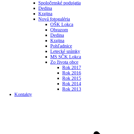
Spoločenské podujatia
Dedina
Krajina
Nová fotogaléria
OŠK Lokca
Obrazom
Dedina
Krajina
Pohľadnice
Letecké snímky
MS SČK Lokca
Zo života obce
Rok 2017
Rok 2016
Rok 2015
Rok 2014
Rok 2013
Kontakty