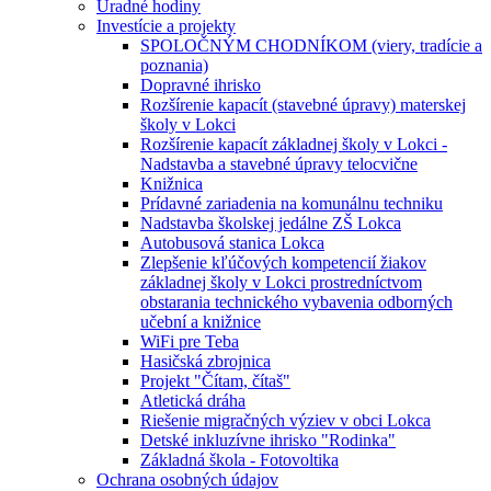
Úradné hodiny
Investície a projekty
SPOLOČNÝM CHODNÍKOM (viery, tradície a
poznania)
Dopravné ihrisko
Rozšírenie kapacít (stavebné úpravy) materskej
školy v Lokci
Rozšírenie kapacít základnej školy v Lokci -
Nadstavba a stavebné úpravy telocvične
Knižnica
Prídavné zariadenia na komunálnu techniku
Nadstavba školskej jedálne ZŠ Lokca
Autobusová stanica Lokca
Zlepšenie kľúčových kompetencií žiakov
základnej školy v Lokci prostredníctvom
obstarania technického vybavenia odborných
učební a knižnice
WiFi pre Teba
Hasičská zbrojnica
Projekt "Čítam, čítaš"
Atletická dráha
Riešenie migračných výziev v obci Lokca
Detské inkluzívne ihrisko "Rodinka"
Základná škola - Fotovoltika
Ochrana osobných údajov