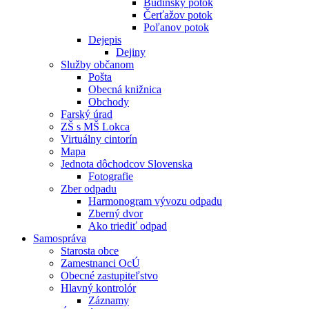
Budínsky potok
Čerťažov potok
Poľanov potok
Dejepis
Dejiny
Služby občanom
Pošta
Obecná knižnica
Obchody
Farský úrad
ZŠ s MŠ Lokca
Virtuálny cintorín
Mapa
Jednota dôchodcov Slovenska
Fotografie
Zber odpadu
Harmonogram vývozu odpadu
Zberný dvor
Ako triediť odpad
Samospráva
Starosta obce
Zamestnanci OcÚ
Obecné zastupiteľstvo
Hlavný kontrolór
Záznamy