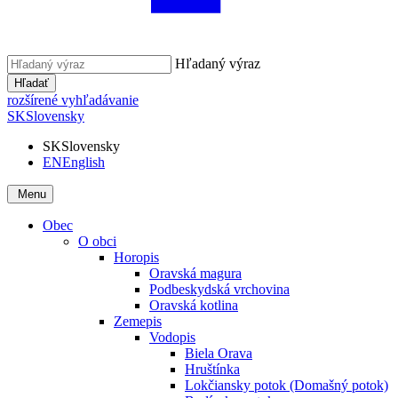
Hľadaný výraz
Hľadať
rozšírené vyhľadávanie
SK
Slovensky
SK
Slovensky
EN
English
Menu
Obec
O obci
Horopis
Oravská magura
Podbeskydská vrchovina
Oravská kotlina
Zemepis
Vodopis
Biela Orava
Hruštínka
Lokčiansky potok (Domašný potok)