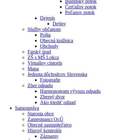
Budínsky potok
Čerťažov potok
Poľanov potok
Dejepis
Dejiny
Služby občanom
Pošta
Obecná knižnica
Obchody
Farský úrad
ZŠ s MŠ Lokca
Virtuálny cintorín
Mapa
Jednota dôchodcov Slovenska
Fotografie
Zber odpadu
Harmonogram vývozu odpadu
Zberný dvor
Ako triediť odpad
Samospráva
Starosta obce
Zamestnanci OcÚ
Obecné zastupiteľstvo
Hlavný kontrolór
Záznamy