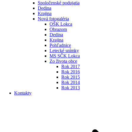
Spoločenské podujatia
Dedina
Krajina
Nová fotogaléria
OŠK Lokca
Obrazom
Dedina
Krajina
Pohľadnice
Letecké snímky
MS SČK Lokca
Zo života obce
Rok 2017
Rok 2016
Rok 2015
Rok 2014
Rok 2013
Kontakty