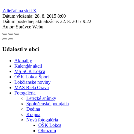
Zdieľať na sieti X
Dátum vloženia:
28. 8. 2015 8:00
Dátum poslednej aktualizácie:
22. 8. 2017 9:22
Autor:
Správce Webu
Udalosti v obci
Aktuality
Kalendár akcií
MS SČK Lokca
OŠK Lokca Šport
Lokčianske noviny
MAS Biela Orava
Fotogaléria
Letecké snímky
Spoločenské podujatia
Dedina
Krajina
Nová fotogaléria
OŠK Lokca
Obrazom