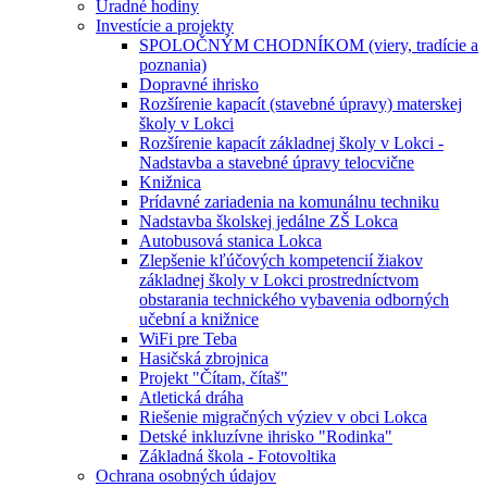
Úradné hodiny
Investície a projekty
SPOLOČNÝM CHODNÍKOM (viery, tradície a
poznania)
Dopravné ihrisko
Rozšírenie kapacít (stavebné úpravy) materskej
školy v Lokci
Rozšírenie kapacít základnej školy v Lokci -
Nadstavba a stavebné úpravy telocvične
Knižnica
Prídavné zariadenia na komunálnu techniku
Nadstavba školskej jedálne ZŠ Lokca
Autobusová stanica Lokca
Zlepšenie kľúčových kompetencií žiakov
základnej školy v Lokci prostredníctvom
obstarania technického vybavenia odborných
učební a knižnice
WiFi pre Teba
Hasičská zbrojnica
Projekt "Čítam, čítaš"
Atletická dráha
Riešenie migračných výziev v obci Lokca
Detské inkluzívne ihrisko "Rodinka"
Základná škola - Fotovoltika
Ochrana osobných údajov