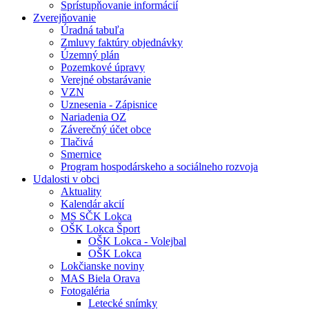
Sprístupňovanie informácií
Zverejňovanie
Úradná tabuľa
Zmluvy faktúry objednávky
Územný plán
Pozemkové úpravy
Verejné obstarávanie
VZN
Uznesenia - Zápisnice
Nariadenia OZ
Záverečný účet obce
Tlačivá
Smernice
Program hospodárskeho a sociálneho rozvoja
Udalosti v obci
Aktuality
Kalendár akcií
MS SČK Lokca
OŠK Lokca Šport
OŠK Lokca - Volejbal
OŠK Lokca
Lokčianske noviny
MAS Biela Orava
Fotogaléria
Letecké snímky