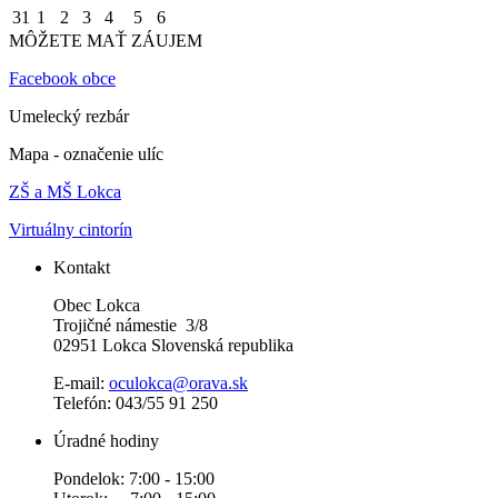
31
1
2
3
4
5
6
MÔŽETE MAŤ ZÁUJEM
Facebook obce
Umelecký rezbár
Mapa - označenie ulíc
ZŠ a MŠ Lokca
Virtuálny cintorín
Kontakt
Obec Lokca
Trojičné námestie 3/8
02951 Lokca Slovenská republika
E-mail:
oculokca@orava.sk
Telefón: 043/55 91 250
Úradné hodiny
Pondelok: 7:00 - 15:00