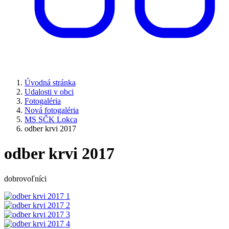
Úvodná stránka
Udalosti v obci
Fotogaléria
Nová fotogaléria
MS SČK Lokca
odber krvi 2017
odber krvi 2017
dobrovoľníci