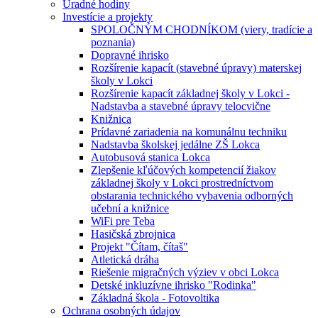
Úradné hodiny
Investície a projekty
SPOLOČNÝM CHODNÍKOM (viery, tradície a
poznania)
Dopravné ihrisko
Rozšírenie kapacít (stavebné úpravy) materskej
školy v Lokci
Rozšírenie kapacít základnej školy v Lokci -
Nadstavba a stavebné úpravy telocvične
Knižnica
Prídavné zariadenia na komunálnu techniku
Nadstavba školskej jedálne ZŠ Lokca
Autobusová stanica Lokca
Zlepšenie kľúčových kompetencií žiakov
základnej školy v Lokci prostredníctvom
obstarania technického vybavenia odborných
učební a knižnice
WiFi pre Teba
Hasičská zbrojnica
Projekt "Čítam, čítaš"
Atletická dráha
Riešenie migračných výziev v obci Lokca
Detské inkluzívne ihrisko "Rodinka"
Základná škola - Fotovoltika
Ochrana osobných údajov