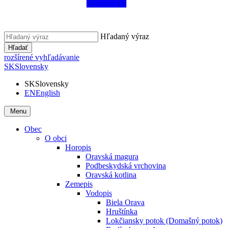
Hľadaný výraz
Hľadať
rozšírené vyhľadávanie
SK
Slovensky
SK
Slovensky
EN
English
Menu
Obec
O obci
Horopis
Oravská magura
Podbeskydská vrchovina
Oravská kotlina
Zemepis
Vodopis
Biela Orava
Hruštínka
Lokčiansky potok (Domašný potok)