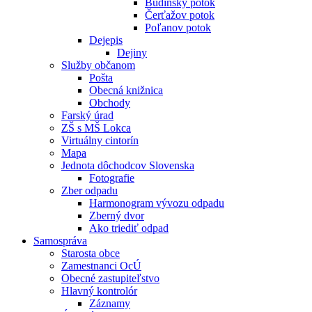
Budínsky potok
Čerťažov potok
Poľanov potok
Dejepis
Dejiny
Služby občanom
Pošta
Obecná knižnica
Obchody
Farský úrad
ZŠ s MŠ Lokca
Virtuálny cintorín
Mapa
Jednota dôchodcov Slovenska
Fotografie
Zber odpadu
Harmonogram vývozu odpadu
Zberný dvor
Ako triediť odpad
Samospráva
Starosta obce
Zamestnanci OcÚ
Obecné zastupiteľstvo
Hlavný kontrolór
Záznamy