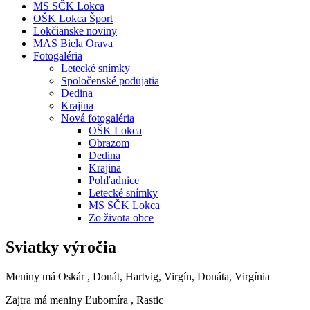
MS SČK Lokca
OŠK Lokca Šport
Lokčianske noviny
MAS Biela Orava
Fotogaléria
Letecké snímky
Spoločenské podujatia
Dedina
Krajina
Nová fotogaléria
OŠK Lokca
Obrazom
Dedina
Krajina
Pohľadnice
Letecké snímky
MS SČK Lokca
Zo života obce
Sviatky výročia
Meniny má
Oskár
, Donát, Hartvig, Virgín, Donáta, Virgínia
Zajtra má meniny
Ľubomíra
, Rastic