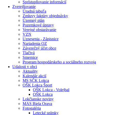
Sprístupňovanie informácií
Zverejňovanie
Úradná tabuľa
Zmluvy faktúry objednávky
Územný plán
Pozemkové úpravy
Verejné obstarávanie
VZN
Uznesenia - Zápisnice
Nariadenia OZ
Záverečný účet obce
Tlačivá
Smernice
Program hospodárskeho a sociálneho rozvoja
Udalosti v obci
Aktuality
Kalendár akcií
MS SČK Lokca
OŠK Lokca Šport
OŠK Lokca - Volejbal
OŠK Lokca
Lokčianske noviny
MAS Biela Orava
Fotogaléria
Letecké snímky