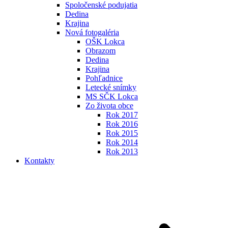
Spoločenské podujatia
Dedina
Krajina
Nová fotogaléria
OŠK Lokca
Obrazom
Dedina
Krajina
Pohľadnice
Letecké snímky
MS SČK Lokca
Zo života obce
Rok 2017
Rok 2016
Rok 2015
Rok 2014
Rok 2013
Kontakty