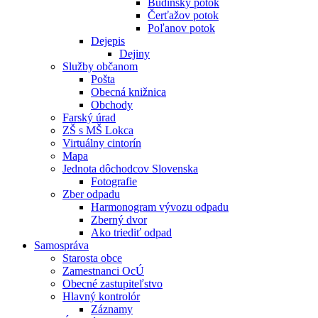
Budínsky potok
Čerťažov potok
Poľanov potok
Dejepis
Dejiny
Služby občanom
Pošta
Obecná knižnica
Obchody
Farský úrad
ZŠ s MŠ Lokca
Virtuálny cintorín
Mapa
Jednota dôchodcov Slovenska
Fotografie
Zber odpadu
Harmonogram vývozu odpadu
Zberný dvor
Ako triediť odpad
Samospráva
Starosta obce
Zamestnanci OcÚ
Obecné zastupiteľstvo
Hlavný kontrolór
Záznamy