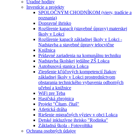
Úradné hodiny
Investície a projekty
SPOLOČNÝM CHODNÍKOM (viery, tradície a
poznania)
Dopravné ihrisko
Rozšírenie kapacít (stavebné úpravy) materskej
školy v Lokci
Rozšírenie kapacít základnej školy v Lokci -
Nadstavba a stavebné úpravy telocvične
Knižnica
Prídavné zariadenia na komunálnu techniku
Nadstavba školskej jedálne ZŠ Lokca
Autobusová stanica Lokca
Zlepšenie kľúčových kompetencií žiakov
základnej školy v Lokci prostredníctvom
obstarania technického vybavenia odborných
učební a knižnice
WiFi pre Teba
Hasičská zbrojnica
Projekt "Čítam, čítaš"
Atletická dráha
Riešenie migračných výziev v obci Lokca
Detské inkluzívne ihrisko "Rodinka"
Základná škola - Fotovoltika
Ochrana osobných údajov