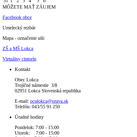
31
1
2
3
4
5
6
MÔŽETE MAŤ ZÁUJEM
Facebook obce
Umelecký rezbár
Mapa - označenie ulíc
ZŠ a MŠ Lokca
Virtuálny cintorín
Kontakt
Obec Lokca
Trojičné námestie 3/8
02951 Lokca Slovenská republika
E-mail:
oculokca@orava.sk
Telefón: 043/55 91 250
Úradné hodiny
Pondelok: 7:00 - 15:00
Utorok: 7:00 - 15:00