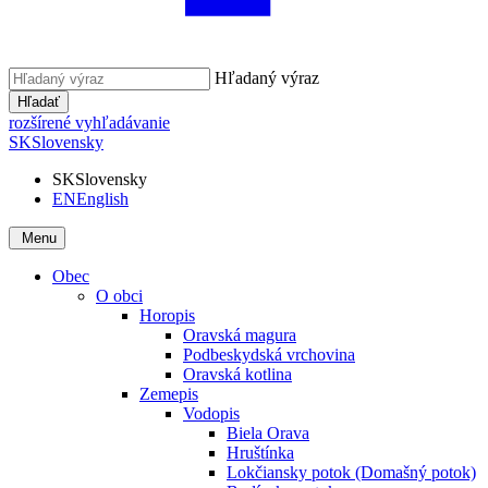
Hľadaný výraz
Hľadať
rozšírené vyhľadávanie
SK
Slovensky
SK
Slovensky
EN
English
Menu
Obec
O obci
Horopis
Oravská magura
Podbeskydská vrchovina
Oravská kotlina
Zemepis
Vodopis
Biela Orava
Hruštínka
Lokčiansky potok (Domašný potok)