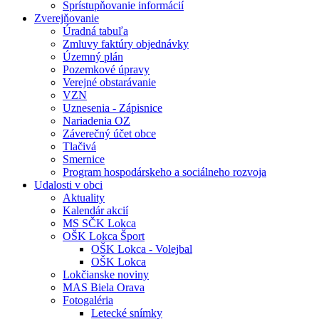
Sprístupňovanie informácií
Zverejňovanie
Úradná tabuľa
Zmluvy faktúry objednávky
Územný plán
Pozemkové úpravy
Verejné obstarávanie
VZN
Uznesenia - Zápisnice
Nariadenia OZ
Záverečný účet obce
Tlačivá
Smernice
Program hospodárskeho a sociálneho rozvoja
Udalosti v obci
Aktuality
Kalendár akcií
MS SČK Lokca
OŠK Lokca Šport
OŠK Lokca - Volejbal
OŠK Lokca
Lokčianske noviny
MAS Biela Orava
Fotogaléria
Letecké snímky