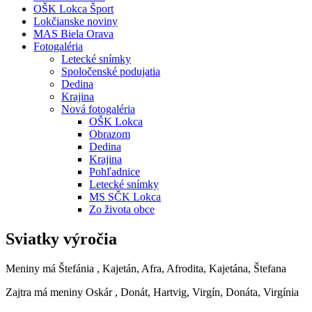
OŠK Lokca Šport
Lokčianske noviny
MAS Biela Orava
Fotogaléria
Letecké snímky
Spoločenské podujatia
Dedina
Krajina
Nová fotogaléria
OŠK Lokca
Obrazom
Dedina
Krajina
Pohľadnice
Letecké snímky
MS SČK Lokca
Zo života obce
Sviatky výročia
Meniny má
Štefánia
, Kajetán, Afra, Afrodita, Kajetána, Štefana
Zajtra má meniny
Oskár
, Donát, Hartvig, Virgín, Donáta, Virgínia