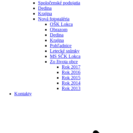
Spoločenské podujatia
Dedina
Krajina
Nová fotogaléria
OŠK Lokca
Obrazom
Dedina
Krajina
Pohľadnice
Letecké snímky
MS SČK Lokca
Zo života obce
Rok 2017
Rok 2016
Rok 2015
Rok 2014
Rok 2013
Kontakty